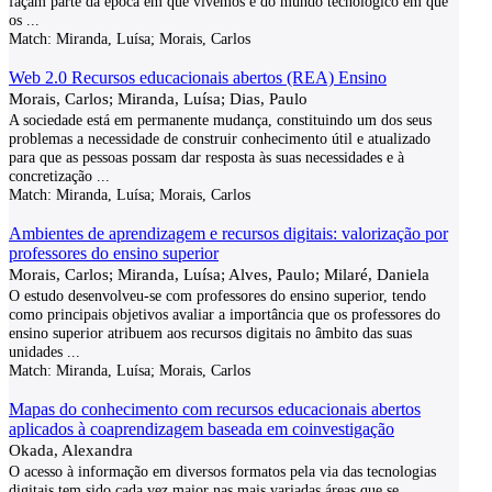
façam parte da época em que vivemos e do mundo tecnológico em que
os
...
Match:
Miranda, Luísa; Morais, Carlos
Web 2.0 Recursos educacionais abertos (REA) Ensino
Morais, Carlos; Miranda, Luísa; Dias, Paulo
A sociedade está em permanente mudança, constituindo um dos seus
problemas a necessidade de construir conhecimento útil e atualizado
para que as pessoas possam dar resposta às suas necessidades e à
concretização
...
Match:
Miranda, Luísa; Morais, Carlos
Ambientes de aprendizagem e recursos digitais: valorização por
professores do ensino superior
Morais, Carlos; Miranda, Luísa; Alves, Paulo; Milaré, Daniela
O estudo desenvolveu-se com professores do ensino superior, tendo
como principais objetivos avaliar a importância que os professores do
ensino superior atribuem aos recursos digitais no âmbito das suas
unidades
...
Match:
Miranda, Luísa; Morais, Carlos
Mapas do conhecimento com recursos educacionais abertos
aplicados à coaprendizagem baseada em coinvestigação
Okada, Alexandra
O acesso à informação em diversos formatos pela via das tecnologias
digitais tem sido cada vez maior nas mais variadas áreas que se