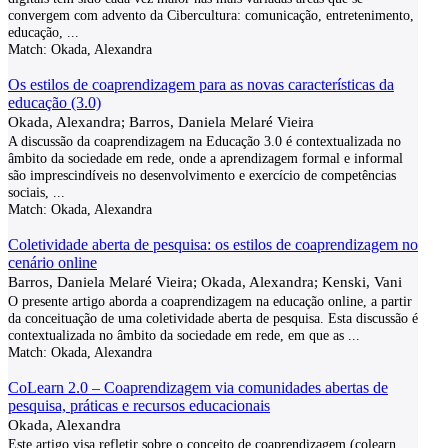
convergem com advento da Cibercultura: comunicação, entretenimento,
educação,
...
Match:
Okada, Alexandra
Os estilos de coaprendizagem para as novas características da
educação (3.0)
Okada, Alexandra; Barros, Daniela Melaré Vieira
A discussão da coaprendizagem na Educação 3.0 é contextualizada no
âmbito da sociedade em rede, onde a aprendizagem formal e informal
são imprescindíveis no desenvolvimento e exercício de competências
sociais,
...
Match:
Okada, Alexandra
Coletividade aberta de pesquisa: os estilos de coaprendizagem no
cenário online
Barros, Daniela Melaré Vieira; Okada, Alexandra; Kenski, Vani
O presente artigo aborda a coaprendizagem na educação online, a partir
da conceituação de uma coletividade aberta de pesquisa. Esta discussão é
contextualizada no âmbito da sociedade em rede, em que as
...
Match:
Okada, Alexandra
CoLearn 2.0 – Coaprendizagem via comunidades abertas de
pesquisa, práticas e recursos educacionais
Okada, Alexandra
Este artigo visa refletir sobre o conceito de coaprendizagem (colearn