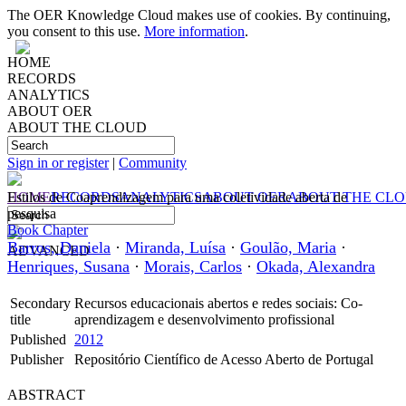
The OER Knowledge Cloud makes use of cookies. By continuing,
you consent to this use.
More information
.
HOME
RECORDS
ANALYTICS
ABOUT OER
ABOUT THE CLOUD
Sign in or register
|
Community
HOME
Estilos de Coaprendizagem para uma coletividade aberta de
RECORDS
ANALYTICS
ABOUT OER
ABOUT THE CL
pesquisa
Book Chapter
Barros, Daniela
·
Miranda, Luísa
·
Goulão, Maria
·
ADVANCED
Henriques, Susana
·
Morais, Carlos
·
Okada, Alexandra
Secondary
Recursos educacionais abertos e redes sociais: Co-
title
aprendizagem e desenvolvimento profissional
Published
2012
Publisher
Repositório Científico de Acesso Aberto de Portugal
ABSTRACT