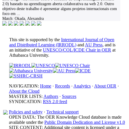
2.0) baseado na aprendizagem aberta colaborativa na web 2.0. Outro
objetivo deste trabalho é apresentar alguns projetos internacionais com
foco em
...
Match:
Okada, Alexandra
This site is supported by the
International Journal of Open
and Distributed Learning (IRRODL)
and
AU Press
, and is
an initiative of the
UNESCO/COL/ICDE Chair in OER
at
Athabasca University.
NAVIGATION:
Home
·
Records
·
Analytics
·
About OER
·
About the Cloud
MASTER LISTS:
Authors
·
Sources
SYNDICATION:
RSS 2.0 feed
Policies and safety
·
Technical support
OPEN DATA: The OER Knowledge Cloud database is made
available under the
Public Domain Dedication and License v1.0
SITE CONTENT: Additional site content is licensed under a