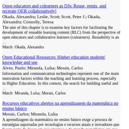
Open educators and colearners as DJs: Reuse, remix, and
recreate OER collaboratively!
Okada, Alexandra; Leslie, Scott; Scott, Peter J.; Okada,
Alexandra; Connolly, Teresa
The aim of this chapter is to examine key factors for facilitating the
development of reusable learning content (RLC) from the perspective of
open educators and collaborative learners (colearners). Reusability is an
...
Match:
Okada, Alexandra
Open Educational Resources: Higher education students'
knowledge and use
Alves, Paulo; Miranda, Luísa; Morais, Carlos
Information and communication technologies represent one of the main
innovation factors within the teaching and learning process, especially
in Higher Education. In this context, the search for building useful and
...
Match:
Miranda, Luísa; Morais, Carlos
Recursos educativos abertos na aprendizagem da matemática no
ensino básico
Morais, Carlos; Miranda, Luísa
A aprendizagem da matemática no ensino básico exige a procura de
estratégias suportadas por tecnologias e recursos atuais e inovadores que