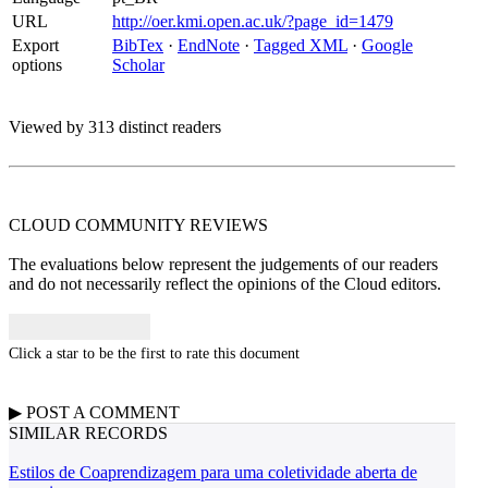
URL
http://oer.kmi.open.ac.uk/?page_id=1479
Export
BibTex
·
EndNote
·
Tagged XML
·
Google
options
Scholar
Viewed by 313 distinct readers
CLOUD COMMUNITY
REVIEWS
The evaluations below represent the judgements of our readers
and do not necessarily reflect the opinions of the Cloud editors.
Click a star to be the first to rate this document
▶
POST A
COMMENT
SIMILAR RECORDS
Estilos de Coaprendizagem para uma coletividade aberta de