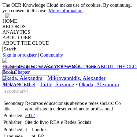
The OER Knowledge Cloud makes use of cookies. By continuing,
you consent to this use.
More information
.
HOME
RECORDS
ANALYTICS
ABOUT OER
ABOUT THE CLOUD
Sign in or register
|
Community
HOME
Coaprendizagem através de REA e Mídias Sociais
RECORDS
ANALYTICS
ABOUT OER
ABOUT THE CL
Book Chapter
Okada, Alexandra
·
Mikroyannidis, Alexander
·
Meister, Izabel
·
Little, Suzanne
·
Okada, Alexandra
ADVANCED
[secondary]
Secondary
Recursos educacionais abertos e redes sociais: Co-
title
aprendizagem e desenvolvimento profissional
Published
2012
Publisher
Site do livro REA e Redes Sociais
Published at
Londres
Language
pt_BR