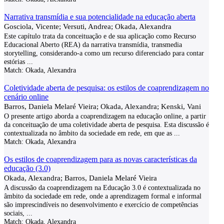
Narrativa transmídia e sua potencialidade na educação aberta
Gosciola, Vicente; Versuti, Andrea; Okada, Alexandra
Este capítulo trata da conceituação e de sua aplicação como Recurso
Educacional Aberto (REA) da narrativa transmídia, transmedia
storytelling, considerando-a como um recurso diferenciado para contar
estórias
...
Match:
Okada, Alexandra
Coletividade aberta de pesquisa: os estilos de coaprendizagem no
cenário online
Barros, Daniela Melaré Vieira; Okada, Alexandra; Kenski, Vani
O presente artigo aborda a coaprendizagem na educação online, a partir
da conceituação de uma coletividade aberta de pesquisa. Esta discussão é
contextualizada no âmbito da sociedade em rede, em que as
...
Match:
Okada, Alexandra
Os estilos de coaprendizagem para as novas características da
educação (3.0)
Okada, Alexandra; Barros, Daniela Melaré Vieira
A discussão da coaprendizagem na Educação 3.0 é contextualizada no
âmbito da sociedade em rede, onde a aprendizagem formal e informal
são imprescindíveis no desenvolvimento e exercício de competências
sociais,
...
Match:
Okada, Alexandra