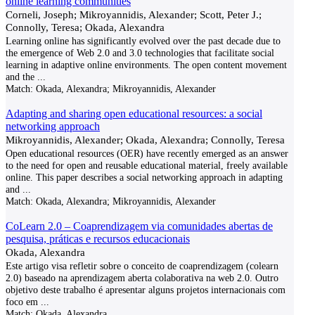
online learning communities
Corneli, Joseph; Mikroyannidis, Alexander; Scott, Peter J.;
Connolly, Teresa; Okada, Alexandra
Learning online has significantly evolved over the past decade due to
the emergence of Web 2.0 and 3.0 technologies that facilitate social
learning in adaptive online environments. The open content movement
and the
...
Match:
Okada, Alexandra; Mikroyannidis, Alexander
Adapting and sharing open educational resources: a social
networking approach
Mikroyannidis, Alexander; Okada, Alexandra; Connolly, Teresa
Open educational resources (OER) have recently emerged as an answer
to the need for open and reusable educational material, freely available
online. This paper describes a social networking approach in adapting
and
...
Match:
Okada, Alexandra; Mikroyannidis, Alexander
CoLearn 2.0 – Coaprendizagem via comunidades abertas de
pesquisa, práticas e recursos educacionais
Okada, Alexandra
Este artigo visa refletir sobre o conceito de coaprendizagem (colearn
2.0) baseado na aprendizagem aberta colaborativa na web 2.0. Outro
objetivo deste trabalho é apresentar alguns projetos internacionais com
foco em
...
Match:
Okada, Alexandra