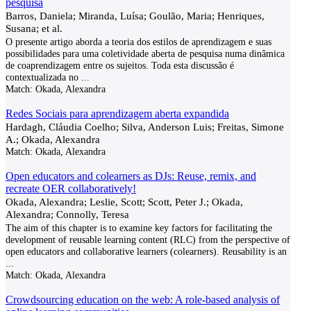
pesquisa
Barros, Daniela; Miranda, Luísa; Goulão, Maria; Henriques,
Susana; et al.
O presente artigo aborda a teoria dos estilos de aprendizagem e suas
possibilidades para uma coletividade aberta de pesquisa numa dinâmica
de coaprendizagem entre os sujeitos. Toda esta discussão é
contextualizada no
...
Match:
Okada, Alexandra
Redes Sociais para aprendizagem aberta expandida
Hardagh, Cláudia Coelho; Silva, Anderson Luis; Freitas, Simone
A.; Okada, Alexandra
Match:
Okada, Alexandra
Open educators and colearners as DJs: Reuse, remix, and
recreate OER collaboratively!
Okada, Alexandra; Leslie, Scott; Scott, Peter J.; Okada,
Alexandra; Connolly, Teresa
The aim of this chapter is to examine key factors for facilitating the
development of reusable learning content (RLC) from the perspective of
open educators and collaborative learners (colearners). Reusability is an
...
Match:
Okada, Alexandra
Crowdsourcing education on the web: A role-based analysis of