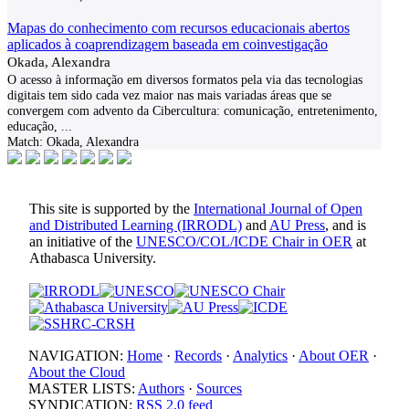
Mapas do conhecimento com recursos educacionais abertos
aplicados à coaprendizagem baseada em coinvestigação
Okada, Alexandra
O acesso à informação em diversos formatos pela via das tecnologias
digitais tem sido cada vez maior nas mais variadas áreas que se
convergem com advento da Cibercultura: comunicação, entretenimento,
educação,
...
Match:
Okada, Alexandra
This site is supported by the
International Journal of Open
and Distributed Learning (IRRODL)
and
AU Press
, and is
an initiative of the
UNESCO/COL/ICDE Chair in OER
at
Athabasca University.
NAVIGATION:
Home
·
Records
·
Analytics
·
About OER
·
About the Cloud
MASTER LISTS:
Authors
·
Sources
SYNDICATION:
RSS 2.0 feed