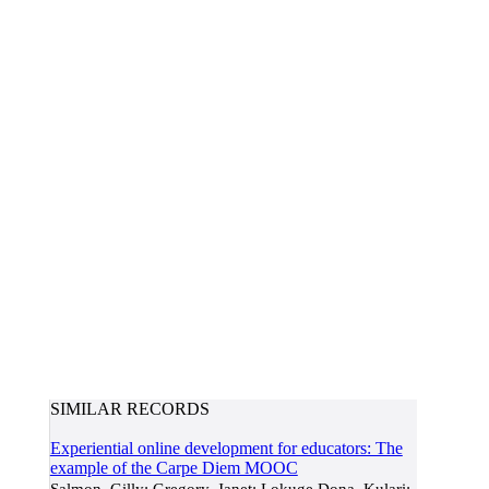
SIMILAR RECORDS
Experiential online development for educators: The
example of the Carpe Diem MOOC
Salmon, Gilly; Gregory, Janet; Lokuge Dona, Kulari;