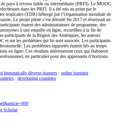
sus de pays à revenu faible ou intermédiaire (PRFI). Le MOOC
fectieuses dans les PRFI. Il a été mis au point par le
ies tropicales (TDR) hébergé par l’Organisation mondiale de
nne. Le projet pilote s’est déroulé fin 2017 et réunissait au
 participants étaient des administrateurs de programme, des
anonymes à une enquête en ligne, recueillies à la fin de
s participants de la Région des Amériques, les auteurs
 et sur les problèmes qui lui sont associés. Les participants
ofessionnelle. Les problèmes rapportés étaient liés au temps
ions en ligne. Ces résultats intéresseront ceux qui élaborent
ofessionnel, en particulier pour des apprenants d’horizons
d linguistically diverse learners
·
online learning
·
untries
·
developing countries
ief&article=809
e Scholar