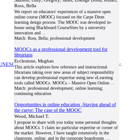
Ross, Bella
We report on educators' experiences of a massive open
online course (MOOC) focused on the Carpe Diem
learning design process. The MOOC was developed in-
house using Blackboard CourseSites by a university
innovation and
...
Match:
Ross, Bella; professional development
MOOCs as a professional development tool for
librarians
Ecclestone, Meghan
UNESCO/COL/ICDE Chair in OER
at Athabasca University.
This article explores how reference and instructional
librarians taking over new areas of subject responsibility
can develop professional expertise using new eLearning
tools called MOOCs. MOOCs – Massive Open Online
...
Match:
professional development; online learning;
continuing education
Opportunities in online education -Staying ahead of
the curve: The case of the MOOC
Wood, Michael T.
I propose to share with you today some personal thoughts
about MOOCs. I claim no particular expertise or corner of
the market. However, I have taught extensively in the
classroom, online, and in the corporate boardroom.
...