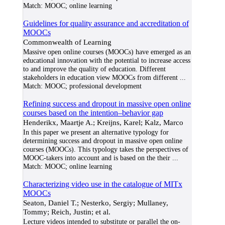
Match:
MOOC; online learning
Guidelines for quality assurance and accreditation of
MOOCs
Commonwealth of Learning
Massive open online courses (MOOCs) have emerged as an
educational innovation with the potential to increase access
to and improve the quality of education. Different
stakeholders in education view MOOCs from different
...
Match:
MOOC; professional development
Refining success and dropout in massive open online
courses based on the intention–behavior gap
Henderikx, Maartje A.; Kreijns, Karel; Kalz, Marco
In this paper we present an alternative typology for
determining success and dropout in massive open online
courses (MOOCs). This typology takes the perspectives of
MOOC-takers into account and is based on the their
...
Match:
MOOC; online learning
Characterizing video use in the catalogue of MITx
MOOCs
Seaton, Daniel T.; Nesterko, Sergiy; Mullaney,
Tommy; Reich, Justin; et al.
Lecture videos intended to substitute or parallel the on-