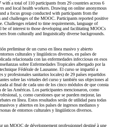
with a total of 110 participants from 29 countries across 6
hers and local health workers. Drawing on online anonymous
and a focus group conducted with participants from the
ts and challenges of the MOOC. Participants reported positive
e. Challenges related to time requirements, language of
ill be of interest to those developing and facilitating MOOCs
ers from culturally and linguistically diverse backgrounds.
ción preliminar de un curso en línea masivo y abierto
tornos culturales y lingüísticos diversos, en países de
plicada relacionada con las enfermedades infecciosas en esos
 Enseñanzas sobre Enfermedades Tropicales albergado por la
technique Fédérale de Lausanne. El curso se impartió a
s y profesionales sanitarios locales) de 29 países repartidos
iantes sobre las virtudes del curso y también sus objeciones al
izada al final de cada uno de los cinco módulos de que consta
ón de las Américas. Los participantes mencionaron, como
ofesional, y, como cuestiones que se pueden mejorar, las
debates en línea. Estos resultados serán de utilidad para todas
a masivos y abiertos en los países de ingresos medianos y
rsonas de entornos culturales y lingüísticos diversos.
nt sur un MOOC de développement professionnel destiné à une