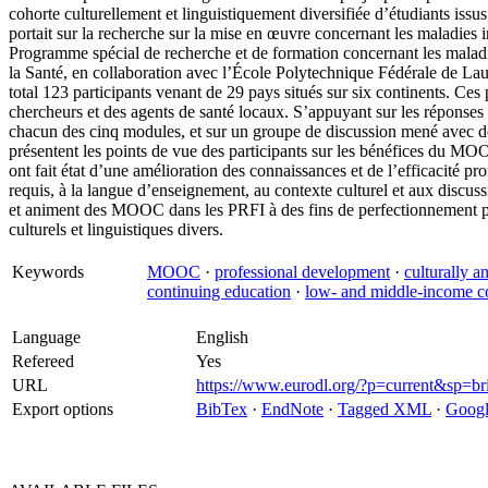
cohorte culturellement et linguistiquement diversifiée d’étudiants is
portait sur la recherche sur la mise en œuvre concernant les maladies in
Programme spécial de recherche et de formation concernant les malad
la Santé, en collaboration avec l’École Polytechnique Fédérale de Lausa
total 123 participants venant de 29 pays situés sur six continents. Ces
chercheurs et des agents de santé locaux. S’appuyant sur les réponses 
chacun des cinq modules, et sur un groupe de discussion mené avec de
présentent les points de vue des participants sur les bénéfices du MOOC
ont fait état d’une amélioration des connaissances et de l’efficacité pr
requis, à la langue d’enseignement, au contexte culturel et aux discuss
et animent des MOOC dans les PRFI à des fins de perfectionnement pr
culturels et linguistiques divers.
Keywords
MOOC
·
professional development
·
culturally an
continuing education
·
low- and middle-income co
Language
English
Refereed
Yes
URL
https://www.eurodl.org/?p=current&sp=br
Export options
BibTex
·
EndNote
·
Tagged XML
·
Googl