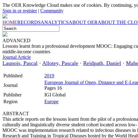
The OER Knowledge Cloud makes use of cookies. By continuing, you
Sign in or register
|
Community
HOME
RECORDS
ANALYTICS
ABOUT OER
ABOUT THE CL
ADVANCED
Lessons learnt from a professional development MOOC: Engaging cultu
middle-income countries
Journal Article
Launois, Pascal
·
Allotey, Pascale
·
Reidpath, Daniel
·
Mahe
Published
2019
European Journal of Open, Distance and E-Lea
Journal
Pages 16
Publisher
IGI Global
Region
Europe
ABSTRACT
This article reports on the lessons learnt from the pilot of a profes
culturally and linguistically diverse student cohort located across l
MOOC was implementation research related to infectious diseases in
Research and Training in Tropical Diseases hosted by the World Healt