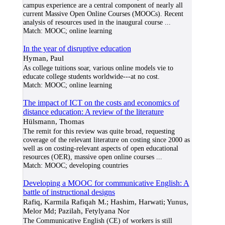
campus experience are a central component of nearly all
current Massive Open Online Courses (MOOCs). Recent
analysis of resources used in the inaugural course
...
Match:
MOOC; online learning
In the year of disruptive education
Hyman, Paul
As college tuitions soar, various online models vie to
educate college students worldwide---at no cost.
Match:
MOOC; online learning
The impact of ICT on the costs and economics of
distance education: A review of the literature
Hülsmann, Thomas
The remit for this review was quite broad, requesting
coverage of the relevant literature on costing since 2000 as
well as on costing-relevant aspects of open educational
resources (OER), massive open online courses
...
Match:
MOOC; developing countries
Developing a MOOC for communicative English: A
battle of instructional designs
Rafiq, Karmila Rafiqah M.; Hashim, Harwati; Yunus,
Melor Md; Pazilah, Fetylyana Nor
The Communicative English (CE) of workers is still