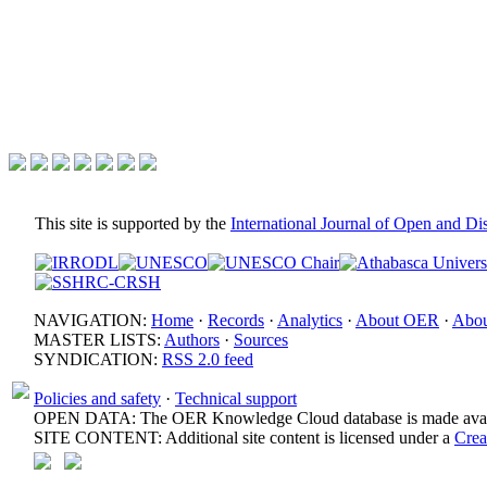
This site is supported by the
International Journal of Open and D
NAVIGATION:
Home
·
Records
·
Analytics
·
About OER
·
Abou
MASTER LISTS:
Authors
·
Sources
SYNDICATION:
RSS 2.0 feed
Policies and safety
·
Technical support
OPEN DATA: The OER Knowledge Cloud database is made avail
SITE CONTENT: Additional site content is licensed under a
Crea