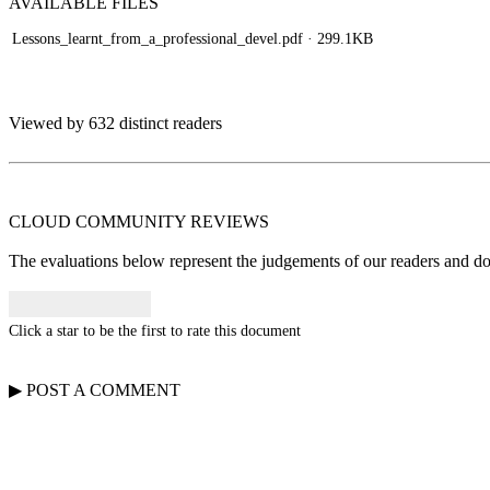
AVAILABLE
FILES
Lessons_learnt_from_a_professional_devel.pdf
· 299.1KB
Viewed by 632 distinct readers
CLOUD COMMUNITY
REVIEWS
The evaluations below represent the judgements of our readers and do n
Click a star to be the first to rate this document
▶
POST A
COMMENT