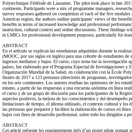
Polytechnique Fédérale de Lausanne. The pilot took place in late 2017 
continents. Participants were a mix of programme managers, researc
survey responses gathered on completion of each of the five modules 
Americas region, the authors outline participants’ views of the benefi
benefits in terms of increased knowledge and professional performanc
instruction, cultural context and online discussions. These findings w
in LMICs for professional development purposes, particularly for learn
ABSTRACT
En el artículo se explican las enseñanzas adquiridas durante la realiza
(MOOC, por sus siglas en inglés) para una cohorte de estudiantes de en
ingresos medianos y bajos. El curso, cuyo tema fue la investigación a
países, fue elaborado por el Programa Especial de Investigaciones y
Organización Mundial de la Salud, en colaboración con la École Poly
finales de 2017 a 123 personas (directores de programas, investigadore
en los seis continentes. Los autores reseñan las opiniones de los estud
mismo, a partir de las respuestas a una encuesta anónima en línea real
el curso y de un grupo de discusión para los participantes de la Regi
aspectos positivos, la mejora de los conocimientos y del desempeño pr
limitaciones de tiempo, el idioma utilizado, el contexto cultural y los 
las personas que preparen y faciliten la elaboración de cursos en líne
bajos con fines de desarrollo profesional, sobre todo los dirigidos a pe
ABSTRACT
Cet article présente les enseignements tirés d’un projet pilote porta