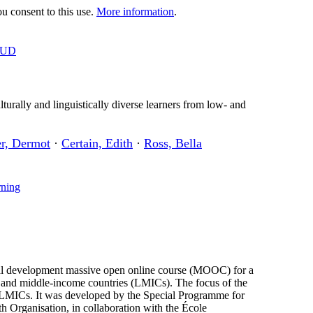
 consent to this use.
More information
.
OUD
rally and linguistically diverse learners from low- and
r, Dermot
·
Certain, Edith
·
Ross, Bella
rning
sional development massive open online course (MOOC) for a
ow- and middle-income countries (LMICs). The focus of the
 LMICs. It was developed by the Special Programme for
h Organisation, in collaboration with the École