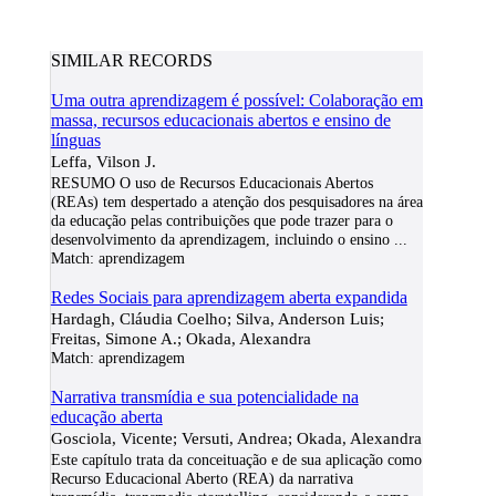
SIMILAR RECORDS
Uma outra aprendizagem é possível: Colaboração em
massa, recursos educacionais abertos e ensino de
línguas
Leffa, Vilson J.
RESUMO O uso de Recursos Educacionais Abertos
(REAs) tem despertado a atenção dos pesquisadores na área
da educação pelas contribuições que pode trazer para o
desenvolvimento da aprendizagem, incluindo o ensino
...
Match:
aprendizagem
Redes Sociais para aprendizagem aberta expandida
Hardagh, Cláudia Coelho; Silva, Anderson Luis;
Freitas, Simone A.; Okada, Alexandra
Match:
aprendizagem
Narrativa transmídia e sua potencialidade na
educação aberta
Gosciola, Vicente; Versuti, Andrea; Okada, Alexandra
Este capítulo trata da conceituação e de sua aplicação como
Recurso Educacional Aberto (REA) da narrativa