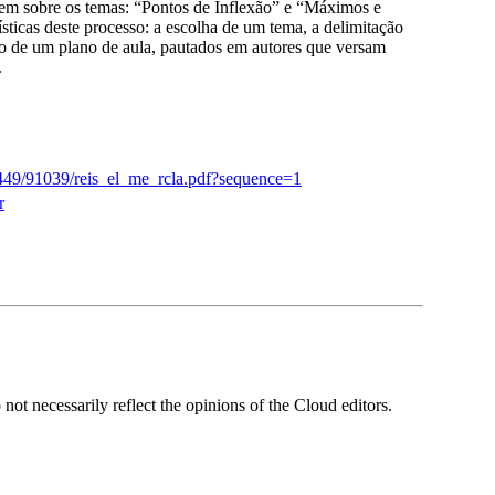
gem sobre os temas: “Pontos de Inflexão” e “Máximos e
sticas deste processo: a escolha de um tema, a delimitação
ão de um plano de aula, pautados em autores que versam
.
/11449/91039/reis_el_me_rcla.pdf?sequence=1
r
ot necessarily reflect the opinions of the Cloud editors.