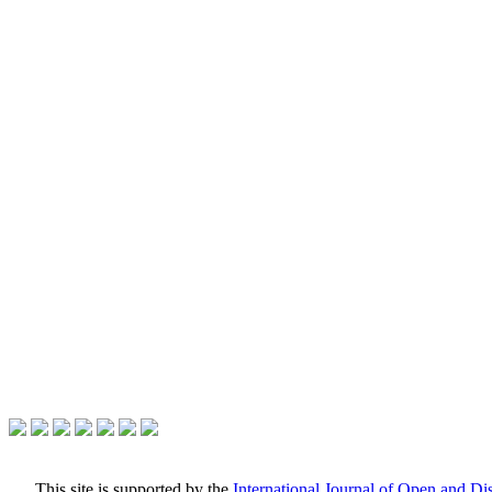
This site is supported by the
International Journal of Open and D