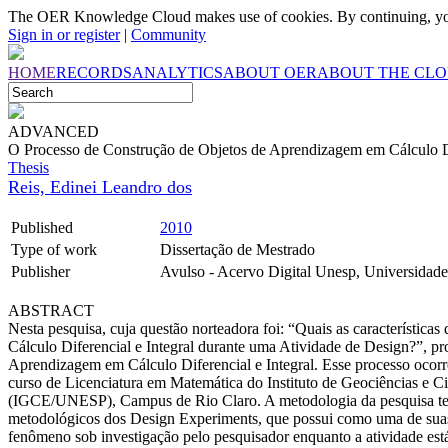
The OER Knowledge Cloud makes use of cookies. By continuing, you
Sign in or register
|
Community
HOME
RECORDS
ANALYTICS
ABOUT OER
ABOUT THE CL
ADVANCED
O Processo de Construção de Objetos de Aprendizagem em Cálculo Di
Thesis
Reis, Edinei Leandro dos
Published
2010
Type of work
Dissertação de Mestrado
Publisher
Avulso - Acervo Digital Unesp, Universidade 
ABSTRACT
Nesta pesquisa, cuja questão norteadora foi: “Quais as característic
Cálculo Diferencial e Integral durante uma Atividade de Design?”, pr
Aprendizagem em Cálculo Diferencial e Integral. Esse processo ocor
curso de Licenciatura em Matemática do Instituto de Geociências e Ci
(IGCE/UNESP), Campus de Rio Claro. A metodologia da pesquisa teve
metodológicos dos Design Experiments, que possui como uma de suas
fenômeno sob investigação pelo pesquisador enquanto a atividade es