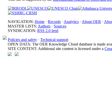
NAVIGATION:
Home
·
Records
·
Analytics
·
About OER
·
Abou
MASTER LISTS:
Authors
·
Sources
SYNDICATION:
RSS 2.0 feed
Policies and safety
·
Technical support
OPEN DATA: The OER Knowledge Cloud database is made avail
SITE CONTENT: Additional site content is licensed under a
Crea