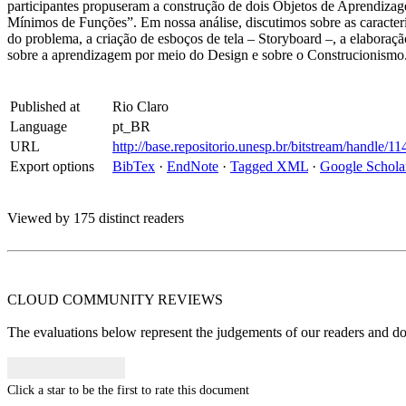
participantes propuseram a construção de dois Objetos de Aprendiza
Mínimos de Funções”. Em nossa análise, discutimos sobre as caracterí
do problema, a criação de esboços de tela – Storyboard –, a elaboraç
sobre a aprendizagem por meio do Design e sobre o Construcionismo
Published at
Rio Claro
Language
pt_BR
URL
http://base.repositorio.unesp.br/bitstream/handle
Export options
BibTex
·
EndNote
·
Tagged XML
·
Google Schola
Viewed by 175 distinct readers
CLOUD COMMUNITY
REVIEWS
The evaluations below represent the judgements of our readers and do n
Click a star to be the first to rate this document