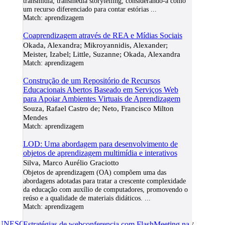
transmídia, transmedia storytelling, considerando-a como
um recurso diferenciado para contar estórias
...
Match:
aprendizagem
Coaprendizagem através de REA e Mídias Sociais
Okada, Alexandra; Mikroyannidis, Alexander;
Meister, Izabel; Little, Suzanne; Okada, Alexandra
Match:
aprendizagem
Construção de um Repositório de Recursos
Educacionais Abertos Baseado em Serviços Web
para Apoiar Ambientes Virtuais de Aprendizagem
Souza, Rafael Castro de; Neto, Francisco Milton
Mendes
Match:
aprendizagem
LOD: Uma abordagem para desenvolvimento de
objetos de aprendizagem multimídia e interativos
Silva, Marco Aurélio Graciotto
Objetos de aprendizagem (OA) compõem uma das
abordagens adotadas para tratar a crescente complexidade
da educação com auxílio de computadores, promovendo o
reúso e a qualidade de materiais didáticos.
...
Match:
aprendizagem
UNESCO/COL/ICDE Chair in OER
at Athabasca University.
Estratégias de webconferencia com FlashMeeting na