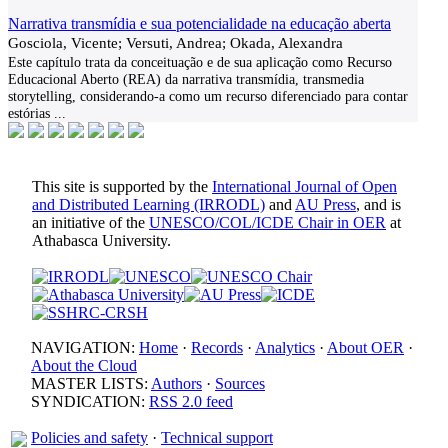
Narrativa transmídia e sua potencialidade na educação aberta
Gosciola, Vicente; Versuti, Andrea; Okada, Alexandra
Este capítulo trata da conceituação e de sua aplicação como Recurso
Educacional Aberto (REA) da narrativa transmídia, transmedia
storytelling, considerando-a como um recurso diferenciado para contar
estórias
...
This site is supported by the
International Journal of Open
and Distributed Learning (IRRODL)
and
AU Press
, and is
an initiative of the
UNESCO/COL/ICDE Chair in OER
at
Athabasca University.
NAVIGATION:
Home
·
Records
·
Analytics
·
About OER
·
About the Cloud
MASTER LISTS:
Authors
·
Sources
SYNDICATION:
RSS 2.0 feed
Policies and safety
·
Technical support