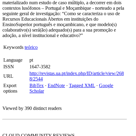
materializado num estudo de caso múltiplo, a decorrer em dois
contextos lusófonos – Portugal e Moçambique - norteado a pela
seguinte geral de investigação: “Como se caracteriza o uso de
Recursos Educacionais Abertos em instituições do
EnsinoSuperior português e moçambicano, e que modelo(s)
colaborativo(s) será(ão) adequado(s) para a sua promoção e
adoção, a nível institucional e educativo?”
Keywords
teórico
Language
pt
ISSN
1647-3582
http://revistas.ua.pt/index.php/ID/article/view/268
URL
8/2544
Export
BibTex
·
EndNote
·
Tagged XML
·
Google
options
Scholar
Viewed by 390 distinct readers
CLOUD COMMUNITY
REVIEWS