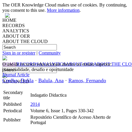
The OER Knowledge Cloud makes use of cookies. By continuing,
you consent to this use.
More information
.
HOME
RECORDS
ANALYTICS
ABOUT OER
ABOUT THE CLOUD
Sign in or register
|
Community
HOME
O uso de recursos educacionais abertos no ensino superior:
RECORDS
ANALYTICS
ABOUT OER
ABOUT THE CL
potencialidade, desafio e oportunidade
Journal Article
Coelho, Dalila
·
Balula, Ana
·
Ramos, Fernando
ADVANCED
Secondary
Indagatio Didactica
title
Published
2014
Periodical
Volume 6, Issue 1, Pages 330-342
Repositório Científico de Acesso Aberto de
Publisher
Portugal