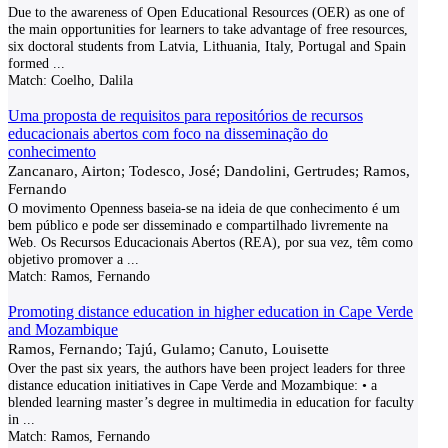
Due to the awareness of Open Educational Resources (OER) as one of
the main opportunities for learners to take advantage of free resources,
six doctoral students from Latvia, Lithuania, Italy, Portugal and Spain
formed
...
Match:
Coelho, Dalila
Uma proposta de requisitos para repositórios de recursos
educacionais abertos com foco na disseminação do
conhecimento
Zancanaro, Airton; Todesco, José; Dandolini, Gertrudes; Ramos,
Fernando
O movimento Openness baseia-se na ideia de que conhecimento é um
bem público e pode ser disseminado e compartilhado livremente na
Web. Os Recursos Educacionais Abertos (REA), por sua vez, têm como
objetivo promover a
...
Match:
Ramos, Fernando
Promoting distance education in higher education in Cape Verde
and Mozambique
Ramos, Fernando; Tajú, Gulamo; Canuto, Louisette
Over the past six years, the authors have been project leaders for three
distance education initiatives in Cape Verde and Mozambique: • a
blended learning master’s degree in multimedia in education for faculty
in
...
Match:
Ramos, Fernando