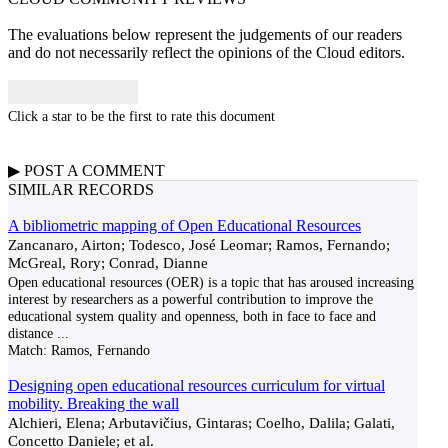
The evaluations below represent the judgements of our readers
and do not necessarily reflect the opinions of the Cloud editors.
Click a star to be the first to rate this document
▶
POST A
COMMENT
SIMILAR RECORDS
A bibliometric mapping of Open Educational Resources
Zancanaro, Airton; Todesco, José Leomar; Ramos, Fernando;
McGreal, Rory; Conrad, Dianne
Open educational resources (OER) is a topic that has aroused increasing
interest by researchers as a powerful contribution to improve the
educational system quality and openness, both in face to face and
distance
...
Match:
Ramos, Fernando
Designing open educational resources curriculum for virtual
mobility. Breaking the wall
Alchieri, Elena; Arbutavičius, Gintaras; Coelho, Dalila; Galati,
Concetto Daniele; et al.