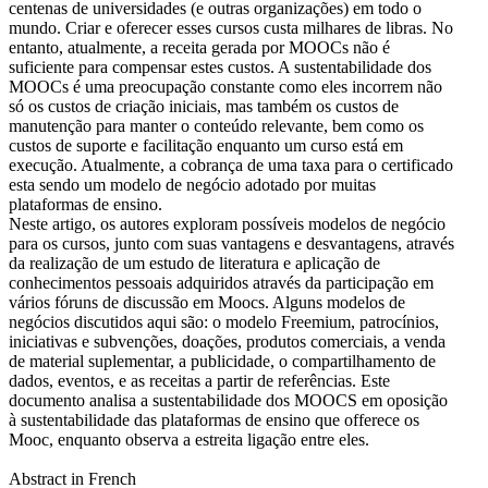
centenas de universidades (e outras organizações) em todo o
mundo. Criar e oferecer esses cursos custa milhares de libras. No
entanto, atualmente, a receita gerada por MOOCs não é
suficiente para compensar estes custos. A sustentabilidade dos
MOOCs é uma preocupação constante como eles incorrem não
só os custos de criação iniciais, mas também os custos de
manutenção para manter o conteúdo relevante, bem como os
custos de suporte e facilitação enquanto um curso está em
execução. Atualmente, a cobrança de uma taxa para o certificado
esta sendo um modelo de negócio adotado por muitas
plataformas de ensino.
Neste artigo, os autores exploram possíveis modelos de negócio
para os cursos, junto com suas vantagens e desvantagens, através
da realização de um estudo de literatura e aplicação de
conhecimentos pessoais adquiridos através da participação em
vários fóruns de discussão em Moocs. Alguns modelos de
negócios discutidos aqui são: o modelo Freemium, patrocínios,
iniciativas e subvenções, doações, produtos comerciais, a venda
de material suplementar, a publicidade, o compartilhamento de
dados, eventos, e as receitas a partir de referências. Este
documento analisa a sustentabilidade dos MOOCS em oposição
à sustentabilidade das plataformas de ensino que offerece os
Mooc, enquanto observa a estreita ligação entre eles.
Abstract in French