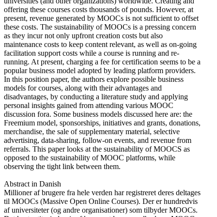
universities (and other organizations) worldwide. Creating and
offering these courses costs thousands of pounds. However, at
present, revenue generated by MOOCs is not sufficient to offset
these costs. The sustainability of MOOCs is a pressing concern
as they incur not only upfront creation costs but also
maintenance costs to keep content relevant, as well as on-going
facilitation support costs while a course is running and re-
running. At present, charging a fee for certification seems to be a
popular business model adopted by leading platform providers.
In this position paper, the authors explore possible business
models for courses, along with their advantages and
disadvantages, by conducting a literature study and applying
personal insights gained from attending various MOOC
discussion fora. Some business models discussed here are: the
Freemium model, sponsorships, initiatives and grants, donations,
merchandise, the sale of supplementary material, selective
advertising, data-sharing, follow-on events, and revenue from
referrals. This paper looks at the sustainability of MOOCS as
opposed to the sustainability of MOOC platforms, while
observing the tight link between them.
Abstract in Danish
Millioner af brugere fra hele verden har registreret deres deltages
til MOOCs (Massive Open Online Courses). Der er hundredvis
af universiteter (og andre organisationer) som tilbyder MOOCs.