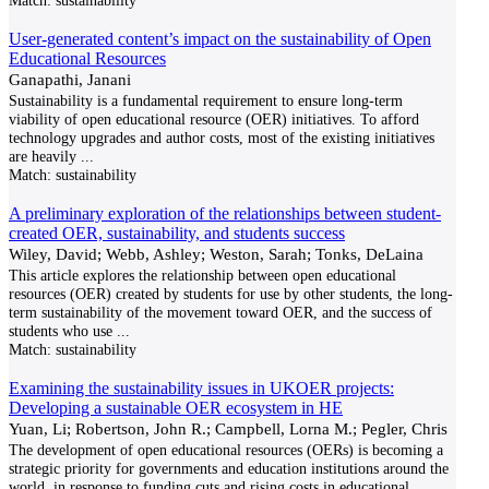
Match:
sustainability
User-generated content’s impact on the sustainability of Open
Educational Resources
Ganapathi, Janani
Sustainability is a fundamental requirement to ensure long-term
viability of open educational resource (OER) initiatives. To afford
technology upgrades and author costs, most of the existing initiatives
are heavily
...
Match:
sustainability
A preliminary exploration of the relationships between student-
created OER, sustainability, and students success
Wiley, David; Webb, Ashley; Weston, Sarah; Tonks, DeLaina
This article explores the relationship between open educational
resources (OER) created by students for use by other students, the long-
term sustainability of the movement toward OER, and the success of
students who use
...
Match:
sustainability
Examining the sustainability issues in UKOER projects:
Developing a sustainable OER ecosystem in HE
Yuan, Li; Robertson, John R.; Campbell, Lorna M.; Pegler, Chris
The development of open educational resources (OERs) is becoming a
strategic priority for governments and education institutions around the
world, in response to funding cuts and rising costs in educational