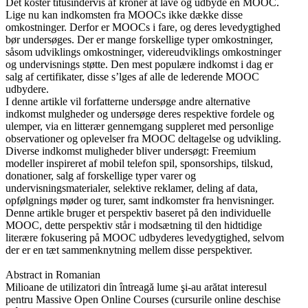
Det koster titusindervis af kroner at lave og udbyde en MOOC.
Lige nu kan indkomsten fra MOOCs ikke dække disse
omkostninger. Derfor er MOOCs i fare, og deres levedygtighed
bør undersøges. Der er mange forskellige typer omkostninger,
såsom udviklings omkostninger, videreudviklings omkostninger
og undervisnings støtte. Den mest populære indkomst i dag er
salg af certifikater, disse s’lges af alle de lederende MOOC
udbydere.
I denne artikle vil forfatterne undersøge andre alternative
indkomst mulgheder og undersøge deres respektive fordele og
ulemper, via en litterær gennemgang suppleret med personlige
observationer og oplevelser fra MOOC deltagelse og udvikling.
Diverse indkomst muligheder bliver undersøgt: Freemium
modeller inspireret af mobil telefon spil, sponsorships, tilskud,
donationer, salg af forskellige typer varer og
undervisningsmaterialer, selektive reklamer, deling af data,
opfølgnings møder og turer, samt indkomster fra henvisninger.
Denne artikle bruger et perspektiv baseret på den individuelle
MOOC, dette perspektiv står i modsætning til den hidtidige
literære fokusering på MOOC udbyderes levedygtighed, selvom
der er en tæt sammenknytning mellem disse perspektiver.
Abstract in Romanian
Milioane de utilizatori din întreagă lume şi-au arătat interesul
pentru Massive Open Online Courses (cursurile online deschise