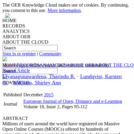
The OER Knowledge Cloud makes use of cookies. By continuing,
you consent to this use.
More information
.
HOME
RECORDS
ANALYTICS
ABOUT OER
ABOUT THE CLOUD
Sign in or register
|
Community
HOME
Massive open online courses and economic sustainability
RECORDS
ANALYTICS
ABOUT OER
ABOUT THE CL
Journal Article
Liyanagunawardena, Tharindu R.
·
Lundqvist, Karsten
O.
·
Williams, Shirley Ann
ADVANCED
Published
December
2015
European Journal of Open, Distance and e-Learning
Journal
Volume 18, Issue 2, Pages 95-112
ABSTRACT
Millions of users around the world have registered on Massive
Open Online Courses (MOOCs) offered by hundreds of