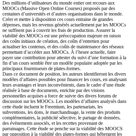
Des millions d’utilisateurs du monde entier ont recours aux
MOOCs (Massive Open Online Courses) proposés par des
centaines d’universités et d’autres organisations dans le monde.
Créer et mettre à disposition ces cours entraine de grandes
dépenses, mais les revenus générés actuellement par les MOOCs
ne suffisent pas à couvrir les frais de production. Assurer la
viabilité des MOOCs est une préoccupation majeure en raison
des coûts initiaux de création, des coûts d’entretien pour
actualiser les contenus, et des coûts de maintenance des réseaux
permettant d’accéder aux MOOCs. À l’heure actuelle, faire
payer une contribution pour attester du suivi d’une formation à la
fin d’un cours semble être un modèle populaire adoptée par les
principaux fournisseurs de plates-formes.
Dans ce document de position, les auteurs identifieront les divers
modèles d’affaires possibles pour financer les cours, en analysant
leurs avantages et leurs inconvénients, dans le cadre d’une étude
réalisée à base de documents, enrichie par des visions
personnelles acquises a force de suivre des divers forums de
discussion sur les MOOCs. Les modèles d’affaires analysés dans
cette étude incluent le Freemium, les partenariats, les
subventions, les dons, le marchandisage, la vente des produits
complémentaires, la publicité sélective, le partage de données,
des événements associés, et les recettes provenant de
parrainages. Cette étude se penche sur la viabilité des MOOCS
par opposition à la viabilité des plates-formes qui hébergent les