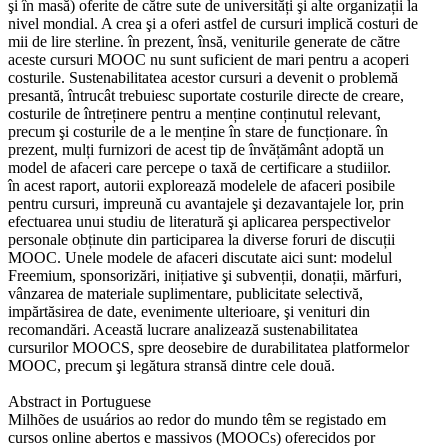
şi în masă) oferite de către sute de universități şi alte organizații la
nivel mondial. A crea şi a oferi astfel de cursuri implică costuri de
mii de lire sterline. în prezent, însă, veniturile generate de către
aceste cursuri MOOC nu sunt suficient de mari pentru a acoperi
costurile. Sustenabilitatea acestor cursuri a devenit o problemă
presantă, întrucât trebuiesc suportate costurile directe de creare,
costurile de întreținere pentru a menține conținutul relevant,
precum şi costurile de a le menține în stare de funcționare. în
prezent, mulți furnizori de acest tip de învățământ adoptă un
model de afaceri care percepe o taxă de certificare a studiilor.
în acest raport, autorii explorează modelele de afaceri posibile
pentru cursuri, impreună cu avantajele şi dezavantajele lor, prin
efectuarea unui studiu de literatură şi aplicarea perspectivelor
personale obținute din participarea la diverse foruri de discuții
MOOC. Unele modele de afaceri discutate aici sunt: modelul
Freemium, sponsorizări, inițiative şi subvenții, donații, mărfuri,
vânzarea de materiale suplimentare, publicitate selectivă,
impărtăsirea de date, evenimente ulterioare, şi venituri din
recomandări. Această lucrare analizează sustenabilitatea
cursurilor MOOCS, spre deosebire de durabilitatea platformelor
MOOC, precum şi legătura stransă dintre cele două.
Abstract in Portuguese
Milhões de usuários ao redor do mundo têm se registado em
cursos online abertos e massivos (MOOCs) oferecidos por