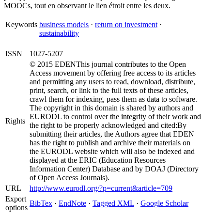
MOOCs, tout en observant le lien étroit entre les deux.
Keywords
business models
·
return on investment
·
sustainability
ISSN
1027-5207
© 2015 EDENThis journal contributes to the Open
Access movement by offering free access to its articles
and permitting any users to read, download, distribute,
print, search, or link to the full texts of these articles,
crawl them for indexing, pass them as data to software.
The copyright in this domain is shared by authors and
EURODL to control over the integrity of their work and
Rights
the right to be properly acknowledged and cited:By
submitting their articles, the Authors agree that EDEN
has the right to publish and archive their materials on
the EURODL website which will also be indexed and
displayed at the ERIC (Education Resources
Information Center) Database and by DOAJ (Directory
of Open Access Journals).
URL
http://www.eurodl.org/?p=current&article=709
Export
BibTex
·
EndNote
·
Tagged XML
·
Google Scholar
options