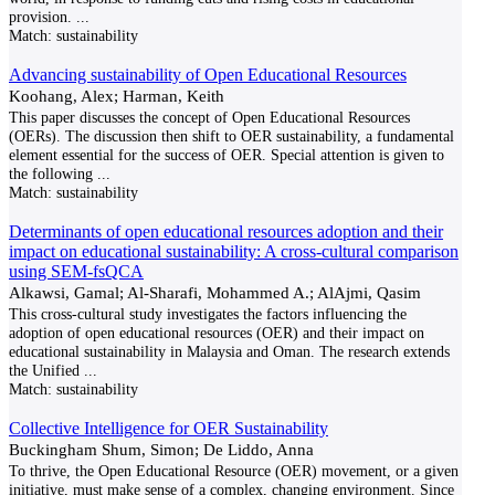
provision.
...
Match:
sustainability
Advancing sustainability of Open Educational Resources
Koohang, Alex; Harman, Keith
This paper discusses the concept of Open Educational Resources
(OERs). The discussion then shift to OER sustainability, a fundamental
element essential for the success of OER. Special attention is given to
the following
...
Match:
sustainability
Determinants of open educational resources adoption and their
impact on educational sustainability: A cross-cultural comparison
using SEM-fsQCA
Alkawsi, Gamal; Al-Sharafi, Mohammed A.; AlAjmi, Qasim
This cross-cultural study investigates the factors influencing the
adoption of open educational resources (OER) and their impact on
educational sustainability in Malaysia and Oman. The research extends
the Unified
...
Match:
sustainability
Collective Intelligence for OER Sustainability
Buckingham Shum, Simon; De Liddo, Anna
To thrive, the Open Educational Resource (OER) movement, or a given
initiative, must make sense of a complex, changing environment. Since