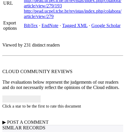
http://pead.ucpel.tche.br/revistas/index.php/colabora/
URL
article/view/279/193
http://pead.ucpel.tche.br/revistas/index.php/colabora/
article/view/279
Export
BibTex
·
EndNote
·
Tagged XML
·
Google Scholar
options
Viewed by 231 distinct readers
CLOUD COMMUNITY
REVIEWS
The evaluations below represent the judgements of our readers
and do not necessarily reflect the opinions of the Cloud editors.
Click a star to be the first to rate this document
▶
POST A
COMMENT
SIMILAR RECORDS