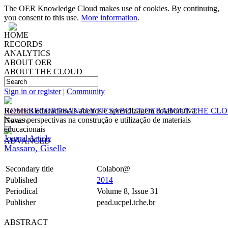
The OER Knowledge Cloud makes use of cookies. By continuing,
you consent to this use.
More information
.
HOME
RECORDS
ANALYTICS
ABOUT OER
ABOUT THE CLOUD
Sign in or register
|
Community
HOME
Recursos educacionais abertos e aprendizagem colaborativa:
RECORDS
ANALYTICS
ABOUT OER
ABOUT THE CL
Novas perspectivas na construção e utilização de materiais
educacionais
Journal Article
ADVANCED
Massaro, Giselle
Secondary title
Colabor@
Published
2014
Periodical
Volume 8, Issue 31
Publisher
pead.ucpel.tche.br
ABSTRACT