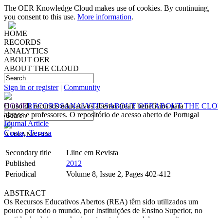
The OER Knowledge Cloud makes use of cookies. By continuing,
you consent to this use.
More information
.
HOME
RECORDS
ANALYTICS
ABOUT OER
ABOUT THE CLOUD
Sign in or register
|
Community
HOME
O uso de recursos educativos abertos (rea): benefícios para
RECORDS
ANALYTICS
ABOUT OER
ABOUT THE CL
alunos e professores. O repositório de acesso aberto de Portugal
Journal Article
Costa, Teresa
ADVANCED
Secondary title
Liinc em Revista
Published
2012
Periodical
Volume 8, Issue 2, Pages 402-412
ABSTRACT
Os Recursos Educativos Abertos (REA) têm sido utilizados um
pouco por todo o mundo, por Instituições de Ensino Superior, no