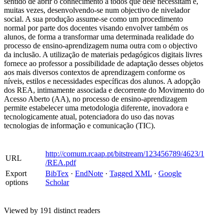
sentido de abrir o conhecimento a todos que dele necessitam e,
muitas vezes, desenvolvendo-se num objectivo de nivelador
social. A sua produção assume-se como um procedimento
normal por parte dos docentes visando envolver também os
alunos, de forma a transformar uma determinada realidade do
processo de ensino-aprendizagem numa outra com o objectivo
da inclusão. A utilização de materiais pedagógicos digitais livres
fornece ao professor a possibilidade de adaptação desses objetos
aos mais diversos contextos de aprendizagem conforme os
níveis, estilos e necessidades específicas dos alunos. A adopção
dos REA, intimamente associada e decorrente do Movimento do
Acesso Aberto (AA), no processo de ensino-aprendizagem
permite estabelecer uma metodologia diferente, inovadora e
tecnologicamente atual, potenciadora do uso das novas
tecnologias de informação e comunicação (TIC).
http://comum.rcaap.pt/bitstream/123456789/4623/1
URL
/REA.pdf
Export
BibTex
·
EndNote
·
Tagged XML
·
Google
options
Scholar
Viewed by 191 distinct readers