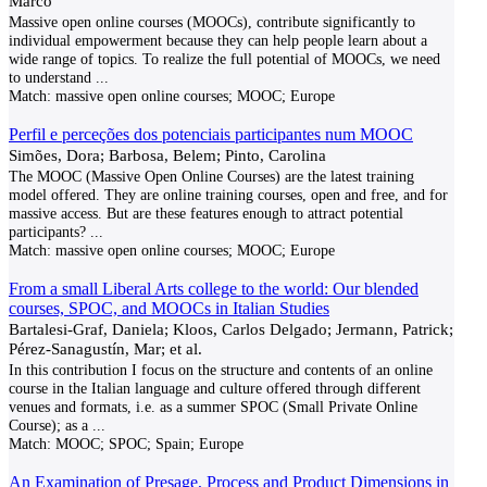
Marco
Massive open online courses (MOOCs), contribute significantly to
individual empowerment because they can help people learn about a
wide range of topics. To realize the full potential of MOOCs, we need
to understand
...
Match:
massive open online courses; MOOC; Europe
Perfil e perceções dos potenciais participantes num MOOC
Simões, Dora; Barbosa, Belem; Pinto, Carolina
The MOOC (Massive Open Online Courses) are the latest training
model offered. They are online training courses, open and free, and for
massive access. But are these features enough to attract potential
participants?
...
Match:
massive open online courses; MOOC; Europe
From a small Liberal Arts college to the world: Our blended
courses, SPOC, and MOOCs in Italian Studies
Bartalesi-Graf, Daniela; Kloos, Carlos Delgado; Jermann, Patrick;
Pérez-Sanagustín, Mar; et al.
In this contribution I focus on the structure and contents of an online
course in the Italian language and culture offered through different
venues and formats, i.e. as a summer SPOC (Small Private Online
Course); as a
...
Match:
MOOC; SPOC; Spain; Europe
An Examination of Presage, Process and Product Dimensions in