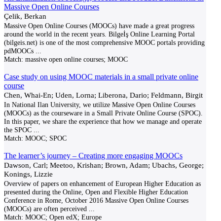
Massive Open Online Courses
Çelik, Berkan
Massive Open Online Courses (MOOCs) have made a great progress
around the world in the recent years. Bilgeİş Online Learning Portal
(bilgeis.net) is one of the most comprehensive MOOC portals providing
pdMOOCs
...
Match:
massive open online courses; MOOC
Case study on using MOOC materials in a small private online
course
Chen, Whai-En; Uden, Lorna; Liberona, Dario; Feldmann, Birgit
In National Ilan University, we utilize Massive Open Online Courses
(MOOCs) as the courseware in a Small Private Online Course (SPOC).
In this paper, we share the experience that how we manage and operate
the SPOC
...
Match:
MOOC; SPOC
The learner’s journey – Creating more engaging MOOCs
Dawson, Carl; Meetoo, Krishan; Brown, Adam; Ubachs, George;
Konings, Lizzie
Overview of papers on enhancement of European Higher Education as
presented during the Online, Open and Flexible Higher Education
Conference in Rome, October 2016 Massive Open Online Courses
(MOOCs) are often perceived
...
Match:
MOOC; Open edX; Europe