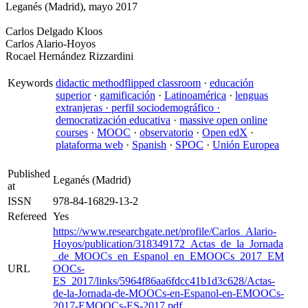
Leganés (Madrid), mayo 2017
Carlos Delgado Kloos
Carlos Alario-Hoyos
Rocael Hernández Rizzardini
Keywords
didactic methodflipped classroom
·
educación
superior
·
gamificación
·
Latinoamérica
·
lenguas
extranjeras · perfil sociodemográfico ·
democratización educativa
·
massive open online
courses
·
MOOC
·
observatorio
·
Open edX
·
plataforma web
·
Spanish
·
SPOC
·
Unión Europea
Published
Leganés (Madrid)
at
ISSN
978-84-16829-13-2
Refereed
Yes
https://www.researchgate.net/profile/Carlos_Alario-
Hoyos/publication/318349172_Actas_de_la_Jornada
_de_MOOCs_en_Espanol_en_EMOOCs_2017_EM
URL
OOCs-
ES_2017/links/5964f86aa6fdcc41b1d3c628/Actas-
de-la-Jornada-de-MOOCs-en-Espanol-en-EMOOCs-
2017-EMOOCs-ES-2017.pdf