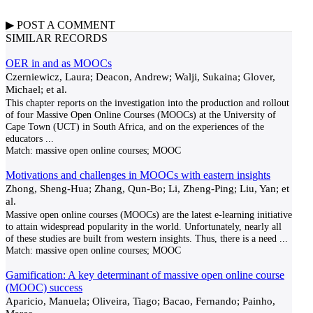
▶
POST A
COMMENT
SIMILAR RECORDS
OER in and as MOOCs
Czerniewicz, Laura; Deacon, Andrew; Walji, Sukaina; Glover,
Michael; et al.
This chapter reports on the investigation into the production and rollout
of four Massive Open Online Courses (MOOCs) at the University of
Cape Town (UCT) in South Africa, and on the experiences of the
educators
...
Match:
massive open online courses; MOOC
Motivations and challenges in MOOCs with eastern insights
Zhong, Sheng-Hua; Zhang, Qun-Bo; Li, Zheng-Ping; Liu, Yan; et
al.
Massive open online courses (MOOCs) are the latest e-learning initiative
to attain widespread popularity in the world. Unfortunately, nearly all
of these studies are built from western insights. Thus, there is a need
...
Match:
massive open online courses; MOOC
Gamification: A key determinant of massive open online course
(MOOC) success
Aparicio, Manuela; Oliveira, Tiago; Bacao, Fernando; Painho,