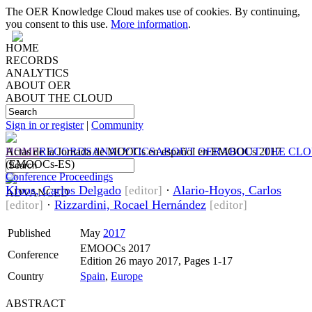
The OER Knowledge Cloud makes use of cookies. By continuing,
you consent to this use.
More information
.
HOME
RECORDS
ANALYTICS
ABOUT OER
ABOUT THE CLOUD
Sign in or register
|
Community
HOME
Actas de la Jornada de MOOCs en español en EMOOCs 2017
RECORDS
ANALYTICS
ABOUT OER
ABOUT THE CL
(EMOOCs-ES)
Conference Proceedings
Kloos, Carlos Delgado
·
Alario-Hoyos, Carlos
[editor]
ADVANCED
·
Rizzardini, Rocael Hernández
[editor]
[editor]
Published
May
2017
EMOOCs 2017
Conference
Edition 26 mayo 2017, Pages 1-17
Country
Spain
,
Europe
ABSTRACT