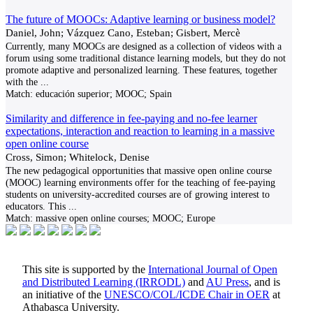
The future of MOOCs: Adaptive learning or business model?
Daniel, John; Vázquez Cano, Esteban; Gisbert, Mercè
Currently, many MOOCs are designed as a collection of videos with a
forum using some traditional distance learning models, but they do not
promote adaptive and personalized learning. These features, together
with the
...
Match:
educación superior; MOOC; Spain
Similarity and difference in fee-paying and no-fee learner
expectations, interaction and reaction to learning in a massive
open online course
Cross, Simon; Whitelock, Denise
The new pedagogical opportunities that massive open online course
(MOOC) learning environments offer for the teaching of fee-paying
students on university-accredited courses are of growing interest to
educators. This
...
Match:
massive open online courses; MOOC; Europe
This site is supported by the
International Journal of Open
and Distributed Learning (IRRODL)
and
AU Press
, and is
an initiative of the
UNESCO/COL/ICDE Chair in OER
at
Athabasca University.