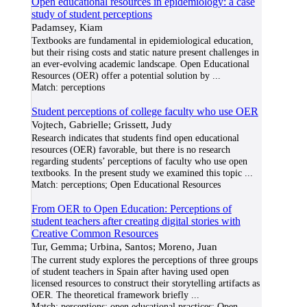
Open educational resources in epidemiology: a case
study of student perceptions
Padamsey, Kiam
Textbooks are fundamental in epidemiological education,
but their rising costs and static nature present challenges in
an ever-evolving academic landscape. Open Educational
Resources (OER) offer a potential solution by
...
Match:
perceptions
Student perceptions of college faculty who use OER
Vojtech, Gabrielle; Grissett, Judy
Research indicates that students find open educational
resources (OER) favorable, but there is no research
regarding students’ perceptions of faculty who use open
textbooks. In the present study we examined this topic
...
Match:
perceptions; Open Educational Resources
From OER to Open Education: Perceptions of
student teachers after creating digital stories with
Creative Common Resources
Tur, Gemma; Urbina, Santos; Moreno, Juan
The current study explores the perceptions of three groups
of student teachers in Spain after having used open
licensed resources to construct their storytelling artifacts as
OER. The theoretical framework briefly
...
Match:
perceptions; open educational practices; Open