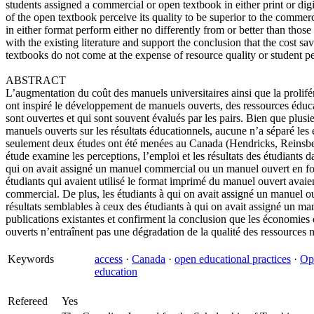
students assigned a commercial or open textbook in either print or digi
of the open textbook perceive its quality to be superior to the comme
in either format perform either no differently from or better than thos
with the existing literature and support the conclusion that the cost s
textbooks do not come at the expense of resource quality or student p
ABSTRACT
L’augmentation du coût des manuels universitaires ainsi que la prolif
ont inspiré le développement de manuels ouverts, des ressources éducati
sont ouvertes et qui sont souvent évalués par les pairs. Bien que plusi
manuels ouverts sur les résultats éducationnels, aucune n’a séparé les 
seulement deux études ont été menées au Canada (Hendricks, Reinsbe
étude examine les perceptions, l’emploi et les résultats des étudiants
qui on avait assigné un manuel commercial ou un manuel ouvert en fo
étudiants qui avaient utilisé le format imprimé du manuel ouvert avaien
commercial. De plus, les étudiants à qui on avait assigné un manuel ou
résultats semblables à ceux des étudiants à qui on avait assigné un m
publications existantes et confirment la conclusion que les économies 
ouverts n’entraînent pas une dégradation de la qualité des ressources ni
Keywords
access
·
Canada
·
open educational practices
·
Op
education
Refereed
Yes