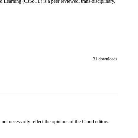
d Learning (CJSoTL) is a peer reviewed, trans-disciplinary,
31 downloads
ot necessarily reflect the opinions of the Cloud editors.