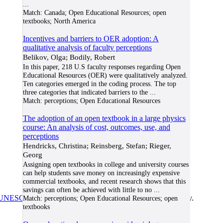
...
Match:
Canada; Open Educational Resources; open
textbooks; North America
Incentives and barriers to OER adoption: A
qualitative analysis of faculty perceptions
Belikov, Olga; Bodily, Robert
In this paper, 218 U.S faculty responses regarding Open
Educational Resources (OER) were qualitatively analyzed.
Ten categories emerged in the coding process. The top
three categories that indicated barriers to the
...
Match:
perceptions; Open Educational Resources
The adoption of an open textbook in a large physics
course: An analysis of cost, outcomes, use, and
perceptions
Hendricks, Christina; Reinsberg, Stefan; Rieger,
Georg
Assigning open textbooks in college and university courses
can help students save money on increasingly expensive
commercial textbooks, and recent research shows that this
savings can often be achieved with little to no
...
UNESCO/COL/ICDE Chair in OER
at Athabasca University.
Match:
perceptions; Open Educational Resources; open
textbooks