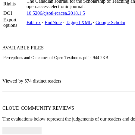
The Canadian Journal for the Scholarship of Teaching an
Rights
open-access electronic journal.
DOI
10.5206/cjsotl-rcacea.2018.1.5
Export
BibTex
·
EndNote
·
Tagged XML
·
Google Scholar
options
AVAILABLE
FILES
Perceptions and Outcomes of Open Textbooks.pdf
· 944.2KB
Viewed by 574 distinct readers
CLOUD COMMUNITY
REVIEWS
The evaluations below represent the judgements of our readers and do n