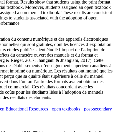
tal format. Results show that students using the print format
rcial textbook. Moreover, students assigned an open textbook
e assigned a commercial textbook. These results are consistent
avings to students associated with the adoption of open
erformance.
ération du contenu numérique et des appareils électroniques
onnelles qui sont gratuites, dont les licences d’exploitation
eurs études publiées aient étudié l’impact de l’adoption de
effets du caractère ouvert des manuels et du format et
rg & Rieger, 2017; Jhangiani & Jhangiani, 2017). Cette
 dans des établissements d’enseignement supérieur canadiens à
rmat imprimé ou numérique. Les résultats ont montré que les
t perçu que sa qualité était supérieure à celle du manuel
vert dans l’un ou l’autre des formats avaient obtenu des
anuel commercial. Ces résultats concordent avec les
de coûts pour les étudiants liées à l’adoption de manuels
 des résultats des étudiants.
en Educational Resources
·
open textbooks
·
post-secondary