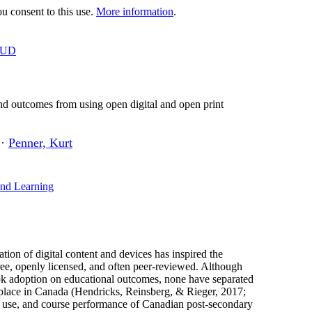
 consent to this use.
More information
.
OUD
nd outcomes from using open digital and open print
·
Penner, Kurt
and Learning
ation of digital content and devices has inspired the
ree, openly licensed, and often peer-reviewed. Although
ook adoption on educational outcomes, none have separated
 place in Canada (Hendricks, Reinsberg, & Rieger, 2017;
s, use, and course performance of Canadian post-secondary