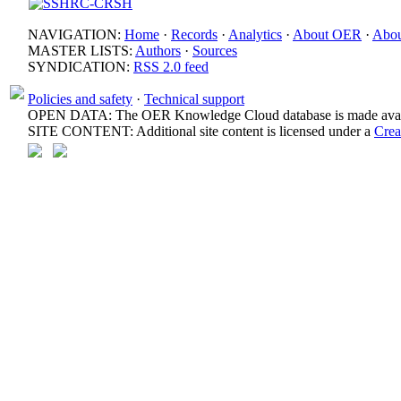
NAVIGATION:
Home
·
Records
·
Analytics
·
About OER
·
Abou
MASTER LISTS:
Authors
·
Sources
SYNDICATION:
RSS 2.0 feed
Policies and safety
·
Technical support
OPEN DATA: The OER Knowledge Cloud database is made avail
SITE CONTENT: Additional site content is licensed under a
Crea