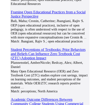
Educational Resources
Framing Open Educational Practices from a Social
Justice Perspective
Bali, Maha; Cronin, Catherine; Jhangiani, Rajiv S.
OEP (open educational practices), inclusive of open
pedagogy, is often understood with respect to the use of
OER (open educational resources) but can be conceived
with more expansive conceptualisations (see Cronin &
...
Match:
Jhangiani, Rajiv S.; open educational practices
Student Perceptions of Textbooks: Prior Behaviors
and Beliefs Can Influence Zero Textbook Cost
(ZTC) Adoption Impact
Pfannenstiel, AmberNicole; Redcay, Alex; Albert,
Daniel
Many Open Educational Resource (OER) and Zero
Textbook Cost (ZTC) studies explore cost savings, impact
on learning outcomes, and student perceptions of the
materials. While OER/ZTC research reports positive
student
...
Match:
perceptions; North America
Academic Outcome Differences Between
Community College Students Using Commercial