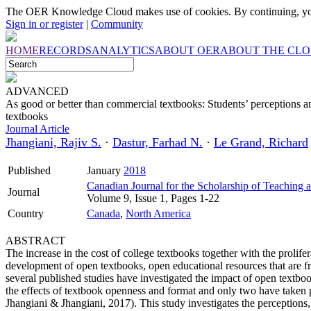
The OER Knowledge Cloud makes use of cookies. By continuing, you
Sign in or register
|
Community
HOME
RECORDS
ANALYTICS
ABOUT OER
ABOUT THE CL
ADVANCED
As good or better than commercial textbooks: Students’ perceptions a
textbooks
Journal Article
Jhangiani, Rajiv S.
·
Dastur, Farhad N.
·
Le Grand, Richard
Published
January
2018
Canadian Journal for the Scholarship of Teaching 
Journal
Volume 9, Issue 1, Pages 1-22
Country
Canada
,
North America
ABSTRACT
The increase in the cost of college textbooks together with the prolifer
development of open textbooks, open educational resources that are f
several published studies have investigated the impact of open textb
the effects of textbook openness and format and only two have taken
Jhangiani & Jhangiani, 2017). This study investigates the perception