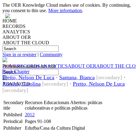
The OER Knowledge Cloud makes use of cookies. By continuing,
you consent to this use.
More information
.
HOME
RECORDS
ANALYTICS
ABOUT OER
ABOUT THE CLOUD
Sign in or register
|
Community
HOME
Professores-autores em rede
RECORDS
ANALYTICS
ABOUT OER
ABOUT THE CL
Book Chapter
Pretto, Nelson De Luca
·
Santana, Bianca
·
[secondary]
Rossini, Carolina
·
Pretto, Nelson De Luca
[secondary]
ADVANCED
[secondary]
Secondary
Recursos Educacionais Abertos: práticas
title
colaborativas e políticas públicas
Published
2012
Periodical
Pages 91-108
Publisher
Edufba/Casa da Cultura Digital