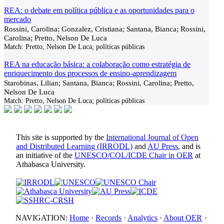
REA: o debate em política pública e as oportunidades para o
mercado
Rossini, Carolina; Gonzalez, Cristiana; Santana, Bianca; Rossini,
Carolina; Pretto, Nelson De Luca
Match:
Pretto, Nelson De Luca; políticas públicas
REA na educação básica: a colaboração como estratégia de
enriquecimento dos processos de ensino-aprendizagem
Starobinas, Lilian; Santana, Bianca; Rossini, Carolina; Pretto,
Nelson De Luca
Match:
Pretto, Nelson De Luca; políticas públicas
This site is supported by the
International Journal of Open
and Distributed Learning (IRRODL)
and
AU Press
, and is
an initiative of the
UNESCO/COL/ICDE Chair in OER
at
Athabasca University.
NAVIGATION:
Home
·
Records
·
Analytics
·
About OER
·