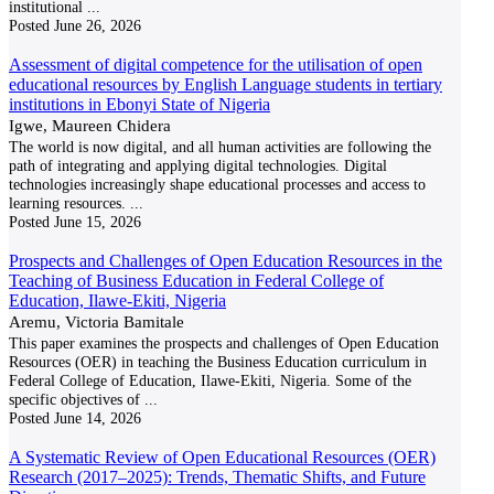
institutional
...
Posted
June 26, 2026
Assessment of digital competence for the utilisation of open
educational resources by English Language students in tertiary
institutions in Ebonyi State of Nigeria
Igwe, Maureen Chidera
The world is now digital, and all human activities are following the
path of integrating and applying digital technologies. Digital
technologies increasingly shape educational processes and access to
learning resources.
...
Posted
June 15, 2026
Prospects and Challenges of Open Education Resources in the
Teaching of Business Education in Federal College of
Education, Ilawe-Ekiti, Nigeria
Aremu, Victoria Bamitale
This paper examines the prospects and challenges of Open Education
Resources (OER) in teaching the Business Education curriculum in
Federal College of Education, Ilawe-Ekiti, Nigeria. Some of the
specific objectives of
...
Posted
June 14, 2026
A Systematic Review of Open Educational Resources (OER)
Research (2017–2025): Trends, Thematic Shifts, and Future