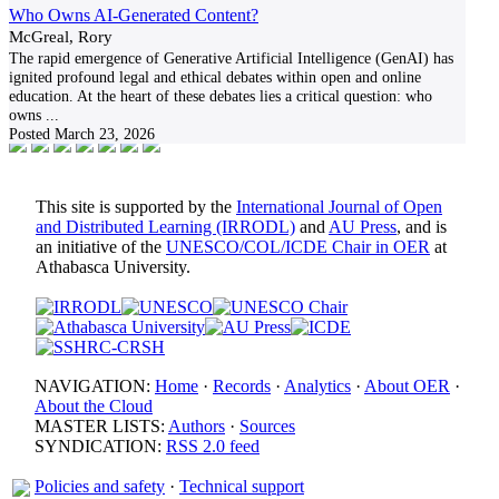
Who Owns AI-Generated Content?
McGreal, Rory
The rapid emergence of Generative Artificial Intelligence (GenAI) has
ignited profound legal and ethical debates within open and online
education. At the heart of these debates lies a critical question: who
owns
...
Posted
March 23, 2026
This site is supported by the
International Journal of Open
and Distributed Learning (IRRODL)
and
AU Press
, and is
an initiative of the
UNESCO/COL/ICDE Chair in OER
at
Athabasca University.
NAVIGATION:
Home
·
Records
·
Analytics
·
About OER
·
About the Cloud
MASTER LISTS:
Authors
·
Sources
SYNDICATION:
RSS 2.0 feed
Policies and safety
·
Technical support