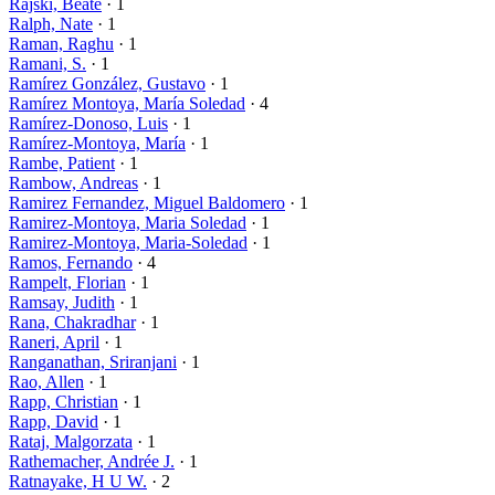
Rajski, Beate
· 1
Ralph, Nate
· 1
Raman, Raghu
· 1
Ramani, S.
· 1
Ramírez González, Gustavo
· 1
Ramírez Montoya, María Soledad
· 4
Ramírez-Donoso, Luis
· 1
Ramírez-Montoya, María
· 1
Rambe, Patient
· 1
Rambow, Andreas
· 1
Ramirez Fernandez, Miguel Baldomero
· 1
Ramirez-Montoya, Maria Soledad
· 1
Ramirez-Montoya, Maria-Soledad
· 1
Ramos, Fernando
· 4
Rampelt, Florian
· 1
Ramsay, Judith
· 1
Rana, Chakradhar
· 1
Raneri, April
· 1
Ranganathan, Sriranjani
· 1
Rao, Allen
· 1
Rapp, Christian
· 1
Rapp, David
· 1
Rataj, Malgorzata
· 1
Rathemacher, Andrée J.
· 1
Ratnayake, H U W.
· 2