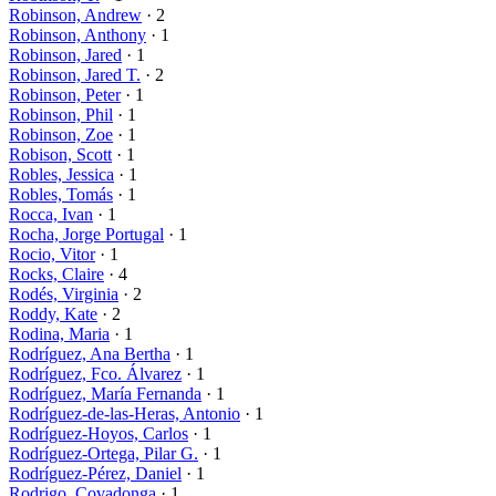
Robinson, Andrew
· 2
Robinson, Anthony
· 1
Robinson, Jared
· 1
Robinson, Jared T.
· 2
Robinson, Peter
· 1
Robinson, Phil
· 1
Robinson, Zoe
· 1
Robison, Scott
· 1
Robles, Jessica
· 1
Robles, Tomás
· 1
Rocca, Ivan
· 1
Rocha, Jorge Portugal
· 1
Rocio, Vitor
· 1
Rocks, Claire
· 4
Rodés, Virginia
· 2
Roddy, Kate
· 2
Rodina, Maria
· 1
Rodríguez, Ana Bertha
· 1
Rodríguez, Fco. Álvarez
· 1
Rodríguez, María Fernanda
· 1
Rodríguez-de-las-Heras, Antonio
· 1
Rodríguez-Hoyos, Carlos
· 1
Rodríguez-Ortega, Pilar G.
· 1
Rodríguez-Pérez, Daniel
· 1
Rodrigo, Covadonga
· 1