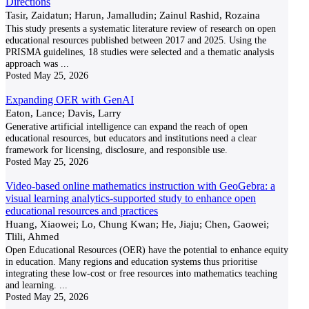
Directions
Tasir, Zaidatun; Harun, Jamalludin; Zainul Rashid, Rozaina
This study presents a systematic literature review of research on open
educational resources published between 2017 and 2025. Using the
PRISMA guidelines, 18 studies were selected and a thematic analysis
approach was
...
Posted
May 25, 2026
Expanding OER with GenAI
Eaton, Lance; Davis, Larry
Generative artificial intelligence can expand the reach of open
educational resources, but educators and institutions need a clear
framework for licensing, disclosure, and responsible use.
Posted
May 25, 2026
Video-based online mathematics instruction with GeoGebra: a
visual learning analytics-supported study to enhance open
educational resources and practices
Huang, Xiaowei; Lo, Chung Kwan; He, Jiaju; Chen, Gaowei;
Tlili, Ahmed
Open Educational Resources (OER) have the potential to enhance equity
in education. Many regions and education systems thus prioritise
integrating these low-cost or free resources into mathematics teaching
and learning.
...
Posted
May 25, 2026