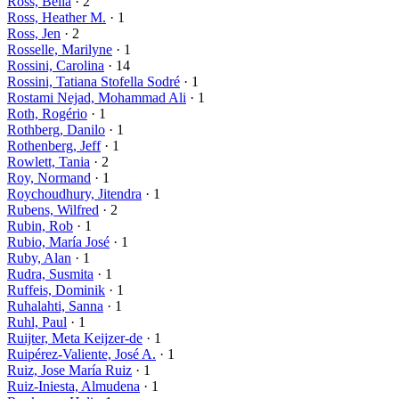
Ross, Bella
· 2
Ross, Heather M.
· 1
Ross, Jen
· 2
Rosselle, Marilyne
· 1
Rossini, Carolina
· 14
Rossini, Tatiana Stofella Sodré
· 1
Rostami Nejad, Mohammad Ali
· 1
Roth, Rogério
· 1
Rothberg, Danilo
· 1
Rothenberg, Jeff
· 1
Rowlett, Tania
· 2
Roy, Normand
· 1
Roychoudhury, Jitendra
· 1
Rubens, Wilfred
· 2
Rubin, Rob
· 1
Rubio, María José
· 1
Ruby, Alan
· 1
Rudra, Susmita
· 1
Ruffeis, Dominik
· 1
Ruhalahti, Sanna
· 1
Ruhl, Paul
· 1
Ruijter, Meta Keijzer-de
· 1
Ruipérez-Valiente, José A.
· 1
Ruiz, Jose María Ruiz
· 1
Ruiz-Iniesta, Almudena
· 1