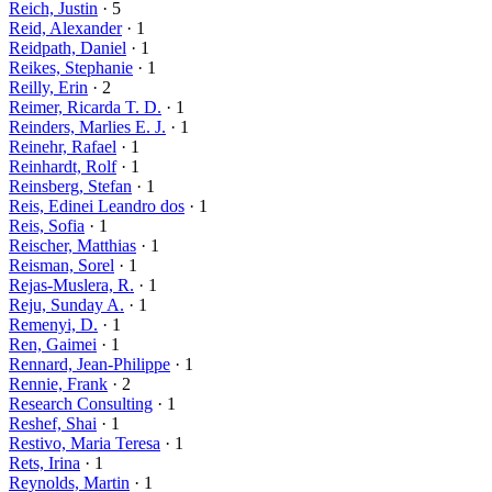
Reich, Justin
· 5
Reid, Alexander
· 1
Reidpath, Daniel
· 1
Reikes, Stephanie
· 1
Reilly, Erin
· 2
Reimer, Ricarda T. D.
· 1
Reinders, Marlies E. J.
· 1
Reinehr, Rafael
· 1
Reinhardt, Rolf
· 1
Reinsberg, Stefan
· 1
Reis, Edinei Leandro dos
· 1
Reis, Sofia
· 1
Reischer, Matthias
· 1
Reisman, Sorel
· 1
Rejas-Muslera, R.
· 1
Reju, Sunday A.
· 1
Remenyi, D.
· 1
Ren, Gaimei
· 1
Rennard, Jean-Philippe
· 1
Rennie, Frank
· 2
Research Consulting
· 1
Reshef, Shai
· 1
Restivo, Maria Teresa
· 1
Rets, Irina
· 1
Reynolds, Martin
· 1