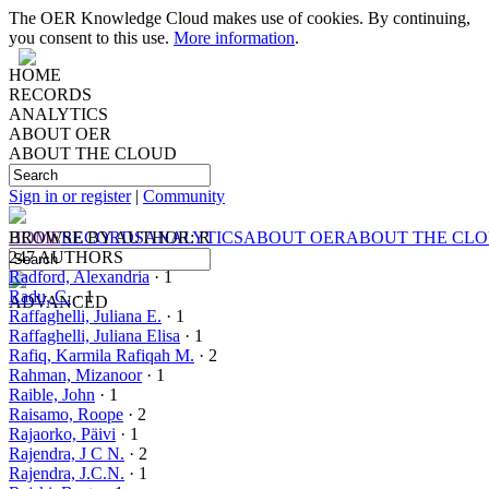
The OER Knowledge Cloud makes use of cookies. By continuing,
you consent to this use.
More information
.
HOME
RECORDS
ANALYTICS
ABOUT OER
ABOUT THE CLOUD
Sign in or register
|
Community
HOME
BROWSE BY
RECORDS
AUTHOR: R
ANALYTICS
ABOUT OER
ABOUT THE CL
247 AUTHORS
Radford, Alexandria
· 1
Radu, C.
· 1
ADVANCED
Raffaghelli, Juliana E.
· 1
Raffaghelli, Juliana Elisa
· 1
Rafiq, Karmila Rafiqah M.
· 2
Rahman, Mizanoor
· 1
Raible, John
· 1
Raisamo, Roope
· 2
Rajaorko, Päivi
· 1
Rajendra, J C N.
· 2
Rajendra, J.C.N.
· 1