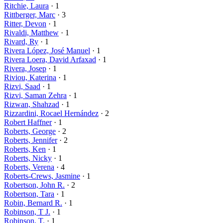
Ritchie, Laura
· 1
Rittberger, Marc
· 3
Ritter, Devon
· 1
Rivaldi, Matthew
· 1
Rivard, Ry
· 1
Rivera López, José Manuel
· 1
Rivera Loera, David Arfaxad
· 1
Rivera, Josep
· 1
Riviou, Katerina
· 1
Rizvi, Saad
· 1
Rizvi, Saman Zehra
· 1
Rizwan, Shahzad
· 1
Rizzardini, Rocael Hernández
· 2
Robert Haffner
· 1
Roberts, George
· 2
Roberts, Jennifer
· 2
Roberts, Ken
· 1
Roberts, Nicky
· 1
Roberts, Verena
· 4
Roberts-Crews, Jasmine
· 1
Robertson, John R.
· 2
Robertson, Tara
· 1
Robin, Bernard R.
· 1
Robinson, T J.
· 1
Robinson, T.
· 1