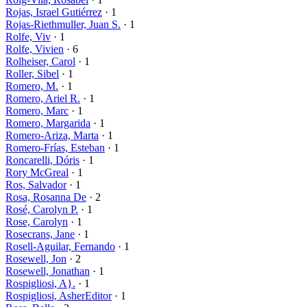
Rojas, Israel Gutiérrez
· 1
Rojas-Riethmuller, Juan S.
· 1
Rolfe, Viv
· 1
Rolfe, Vivien
· 6
Rolheiser, Carol
· 1
Roller, Sibel
· 1
Romero, M.
· 1
Romero, Ariel R.
· 1
Romero, Marc
· 1
Romero, Margarida
· 1
Romero-Ariza, Marta
· 1
Romero-Frías, Esteban
· 1
Roncarelli, Dóris
· 1
Rory McGreal
· 1
Ros, Salvador
· 1
Rosa, Rosanna De
· 2
Rosé, Carolyn P.
· 1
Rose, Carolyn
· 1
Rosecrans, Jane
· 1
Rosell-Aguilar, Fernando
· 1
Rosewell, Jon
· 2
Rosewell, Jonathan
· 1
Rospigliosi, A}.
· 1
Rospigliosi, AsherEditor
· 1