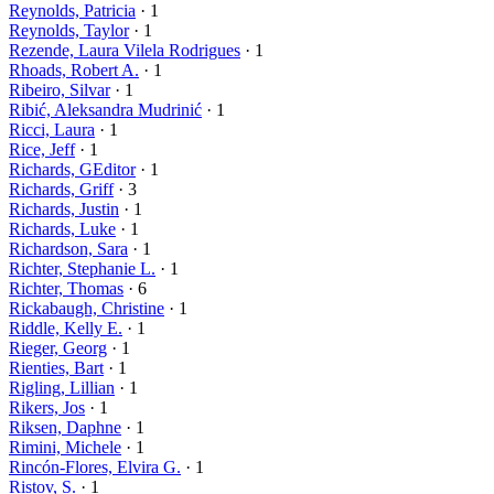
Reynolds, Patricia
· 1
Reynolds, Taylor
· 1
Rezende, Laura Vilela Rodrigues
· 1
Rhoads, Robert A.
· 1
Ribeiro, Silvar
· 1
Ribić, Aleksandra Mudrinić
· 1
Ricci, Laura
· 1
Rice, Jeff
· 1
Richards, GEditor
· 1
Richards, Griff
· 3
Richards, Justin
· 1
Richards, Luke
· 1
Richardson, Sara
· 1
Richter, Stephanie L.
· 1
Richter, Thomas
· 6
Rickabaugh, Christine
· 1
Riddle, Kelly E.
· 1
Rieger, Georg
· 1
Rienties, Bart
· 1
Rigling, Lillian
· 1
Rikers, Jos
· 1
Riksen, Daphne
· 1
Rimini, Michele
· 1
Rincón-Flores, Elvira G.
· 1
Ristov, S.
· 1