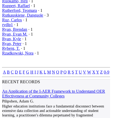
Ruokamo, Heli
· 1
Ruppert, Raffael
· 1
Rutherford, Teomara
· 1
Rutkauskiene, Danguole
· 3
Ruz, Carlos
· 1
rvdlp1
· 1
Ryan, Brendan
· 1
Ryan, Evan M.
· 1
Ryan, Kyle
· 1
Ryan, Peter
· 1
Ryberg, T.
· 1
Rzadkowski, Nora
· 1
A
B
C
D
E
F
G
H
I
J
K
L
M
N
O
P
Q
R
S
T
U
V
W
X
Y
Z
0-9
RECENT RECORDS
An Application of the I-AER Framework to Understand OER
Effectiveness at Community Colleges
Pilipshen, Adam G.
Higher education institutions face a fundamental disconnect between
extensive data collection and actionable understanding of student
learning, a practitioner's dilemma perpetuated by fragmented