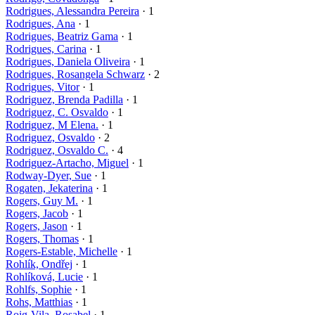
Rodrigues, Alessandra Pereira
· 1
Rodrigues, Ana
· 1
Rodrigues, Beatriz Gama
· 1
Rodrigues, Carina
· 1
Rodrigues, Daniela Oliveira
· 1
Rodrigues, Rosangela Schwarz
· 2
Rodrigues, Vitor
· 1
Rodriguez, Brenda Padilla
· 1
Rodriguez, C. Osvaldo
· 1
Rodriguez, M Elena.
· 1
Rodriguez, Osvaldo
· 2
Rodriguez, Osvaldo C.
· 4
Rodriguez-Artacho, Miguel
· 1
Rodway-Dyer, Sue
· 1
Rogaten, Jekaterina
· 1
Rogers, Guy M.
· 1
Rogers, Jacob
· 1
Rogers, Jason
· 1
Rogers, Thomas
· 1
Rogers-Estable, Michelle
· 1
Rohlík, Ondřej
· 1
Rohlíková, Lucie
· 1
Rohlfs, Sophie
· 1
Rohs, Matthias
· 1
Roig-Vila, Rosabel
· 1