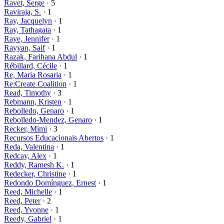
Ravet, Serge
· 5
Raviraja, S.
· 1
Ray, Jacquelyn
· 1
Ray, Tathagata
· 1
Raye, Jennifer
· 1
Rayyan, Saif
· 1
Razak, Farihana Abdul
· 1
Rébillard, Cécile
· 1
Re, Maria Rosaria
· 1
Re:Create Coalition
· 1
Read, Timothy
· 3
Rebmann, Kristen
· 1
Rebolledo, Genaro
· 1
Rebolledo-Mendez, Genaro
· 1
Recker, Mimi
· 3
Recursos Educacionais Abertos
· 1
Reda, Valentina
· 1
Redcay, Alex
· 1
Reddy, Ramesh K.
· 1
Redecker, Christine
· 1
Redondo Domínguez, Ernest
· 1
Reed, Michelle
· 1
Reed, Peter
· 2
Reed, Yvonne
· 1
Reedy, Gabriel
· 1