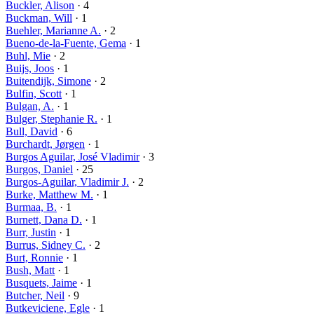
Buckler, Alison
· 4
Buckman, Will
· 1
Buehler, Marianne A.
· 2
Bueno-de-la-Fuente, Gema
· 1
Buhl, Mie
· 2
Buijs, Joos
· 1
Buitendijk, Simone
· 2
Bulfin, Scott
· 1
Bulgan, A.
· 1
Bulger, Stephanie R.
· 1
Bull, David
· 6
Burchardt, Jørgen
· 1
Burgos Aguilar, José Vladimir
· 3
Burgos, Daniel
· 25
Burgos-Aguilar, Vladimir J.
· 2
Burke, Matthew M.
· 1
Burmaa, B.
· 1
Burnett, Dana D.
· 1
Burr, Justin
· 1
Burrus, Sidney C.
· 2
Burt, Ronnie
· 1
Bush, Matt
· 1
Busquets, Jaime
· 1
Butcher, Neil
· 9
Butkeviciene, Egle
· 1