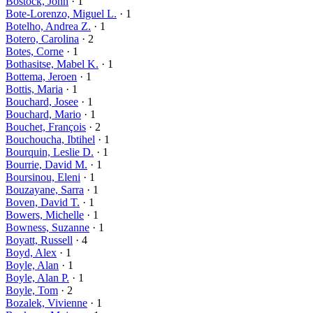
Bostock, John
· 1
Bote-Lorenzo, Miguel L.
· 1
Botelho, Andrea Z.
· 1
Botero, Carolina
· 2
Botes, Corne
· 1
Bothasitse, Mabel K.
· 1
Bottema, Jeroen
· 1
Bottis, Maria
· 1
Bouchard, Josee
· 1
Bouchard, Mario
· 1
Bouchet, François
· 2
Bouchoucha, Ibtihel
· 1
Bourquin, Leslie D.
· 1
Bourrie, David M.
· 1
Boursinou, Eleni
· 1
Bouzayane, Sarra
· 1
Boven, David T.
· 1
Bowers, Michelle
· 1
Bowness, Suzanne
· 1
Boyatt, Russell
· 4
Boyd, Alex
· 1
Boyle, Alan
· 1
Boyle, Alan P.
· 1
Boyle, Tom
· 2
Bozalek, Vivienne
· 1