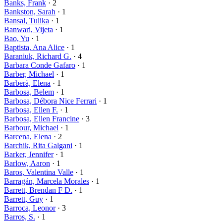
Banks, Frank
· 2
Bankston, Sarah
· 1
Bansal, Tulika
· 1
Banwari, Vijeta
· 1
Bao, Yu
· 1
Baptista, Ana Alice
· 1
Baraniuk, Richard G.
· 4
Barbara Conde Gafaro
· 1
Barber, Michael
· 1
Barberà, Elena
· 1
Barbosa, Belem
· 1
Barbosa, Débora Nice Ferrari
· 1
Barbosa, Ellen F.
· 1
Barbosa, Ellen Francine
· 3
Barbour, Michael
· 1
Barcena, Elena
· 2
Barchik, Rita Galgani
· 1
Barker, Jennifer
· 1
Barlow, Aaron
· 1
Baros, Valentina Valle
· 1
Barragán, Marcela Morales
· 1
Barrett, Brendan F D.
· 1
Barrett, Guy
· 1
Barroca, Leonor
· 3
Barros, S.
· 1