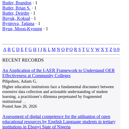
Butler, Brandon
· 1
Butler, Brian S.
· 1
Butler, Deirdre
· 1
Buyuk, Koksal
· 1
Bystrova, Tatiana
· 1
Byun, Moon-Kyoung
· 1
A
B
C
D
E
F
G
H
I
J
K
L
M
N
O
P
Q
R
S
T
U
V
W
X
Y
Z
0-9
RECENT RECORDS
An Application of the I-AER Framework to Understand OER
Effectiveness at Community Colleges
Pilipshen, Adam G.
Higher education institutions face a fundamental disconnect between
extensive data collection and actionable understanding of student
learning, a practitioner's dilemma perpetuated by fragmented
institutional
...
Posted
June 26, 2026
Assessment of digital competence for the utilisation of open
educational resources by English Language students in tertiary
institutions in Ebonyi State of Nigeria