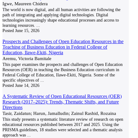
Igwe, Maureen Chidera
The world is now digital, and all human activities are following the
path of integrating and applying digital technologies. Digital
technologies increasingly shape educational processes and access to
learning resources.
...
Posted
June 15, 2026
Prospects and Challenges of Open Education Resources in the
Teaching of Business Education in Federal College of
Education, Ilawe-Ekiti, Nigeria
Aremu, Victoria Bamitale
This paper examines the prospects and challenges of Open Education
Resources (OER) in teaching the Business Education curriculum in
Federal College of Education, Ilawe-Ekiti, Nigeria. Some of the
specific objectives of
...
Posted
June 14, 2026
A Systematic Review of Open Educational Resources (OER)
Research (2017–2025): Trends, Thematic Shifts, and Future
Directions
Tasir, Zaidatun; Harun, Jamalludin; Zainul Rashid, Rozaina
This study presents a systematic literature review of research on open
educational resources published between 2017 and 2025. Using the
PRISMA guidelines, 18 studies were selected and a thematic analysis
approach was
...