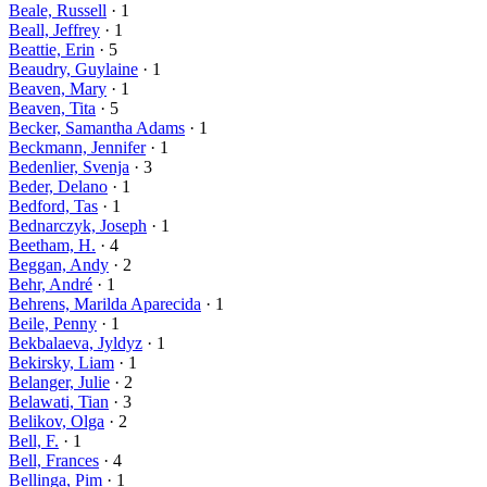
Beale, Russell
· 1
Beall, Jeffrey
· 1
Beattie, Erin
· 5
Beaudry, Guylaine
· 1
Beaven, Mary
· 1
Beaven, Tita
· 5
Becker, Samantha Adams
· 1
Beckmann, Jennifer
· 1
Bedenlier, Svenja
· 3
Beder, Delano
· 1
Bedford, Tas
· 1
Bednarczyk, Joseph
· 1
Beetham, H.
· 4
Beggan, Andy
· 2
Behr, André
· 1
Behrens, Marilda Aparecida
· 1
Beile, Penny
· 1
Bekbalaeva, Jyldyz
· 1
Bekirsky, Liam
· 1
Belanger, Julie
· 2
Belawati, Tian
· 3
Belikov, Olga
· 2
Bell, F.
· 1
Bell, Frances
· 4
Bellinga, Pim
· 1