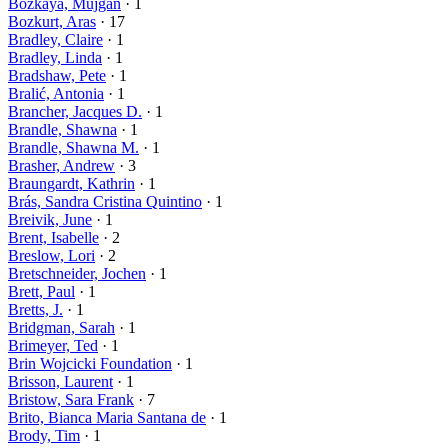
Bozkaya, Mujgan
· 1
Bozkurt, Aras
· 17
Bradley, Claire
· 1
Bradley, Linda
· 1
Bradshaw, Pete
· 1
Bralić, Antonia
· 1
Brancher, Jacques D.
· 1
Brandle, Shawna
· 1
Brandle, Shawna M.
· 1
Brasher, Andrew
· 3
Braungardt, Kathrin
· 1
Brás, Sandra Cristina Quintino
· 1
Breivik, June
· 1
Brent, Isabelle
· 2
Breslow, Lori
· 2
Bretschneider, Jochen
· 1
Brett, Paul
· 1
Bretts, J.
· 1
Bridgman, Sarah
· 1
Brimeyer, Ted
· 1
Brin Wojcicki Foundation
· 1
Brisson, Laurent
· 1
Bristow, Sara Frank
· 7
Brito, Bianca Maria Santana de
· 1
Brody, Tim
· 1