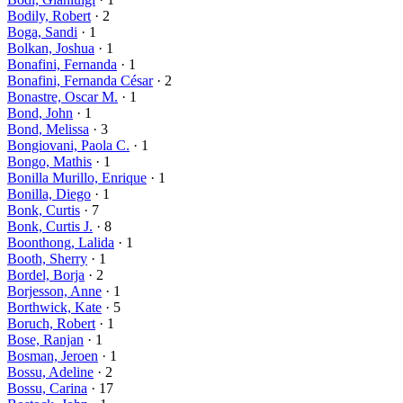
Bodily, Robert
· 2
Boga, Sandi
· 1
Bolkan, Joshua
· 1
Bonafini, Fernanda
· 1
Bonafini, Fernanda César
· 2
Bonastre, Oscar M.
· 1
Bond, John
· 1
Bond, Melissa
· 3
Bongiovani, Paola C.
· 1
Bongo, Mathis
· 1
Bonilla Murillo, Enrique
· 1
Bonilla, Diego
· 1
Bonk, Curtis
· 7
Bonk, Curtis J.
· 8
Boonthong, Lalida
· 1
Booth, Sherry
· 1
Bordel, Borja
· 2
Borjesson, Anne
· 1
Borthwick, Kate
· 5
Boruch, Robert
· 1
Bose, Ranjan
· 1
Bosman, Jeroen
· 1
Bossu, Adeline
· 2
Bossu, Carina
· 17