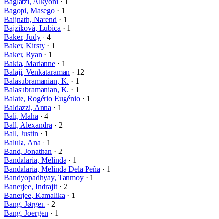
Baglatzi, Alkyoni
· 1
Bagopi, Masego
· 1
Baijnath, Narend
· 1
Bajziková, Lubica
· 1
Baker, Judy
· 4
Baker, Kirsty
· 1
Baker, Ryan
· 1
Bakia, Marianne
· 1
Balaji, Venkataraman
· 12
Balasubramanian, K.
· 1
Balasubramanian, K.
· 1
Balate, Rogério Eugénio
· 1
Baldazzi, Anna
· 1
Bali, Maha
· 4
Ball, Alexandra
· 2
Ball, Justin
· 1
Balula, Ana
· 1
Band, Jonathan
· 2
Bandalaria, Melinda
· 1
Bandalaria, Melinda Dela Peña
· 1
Bandyopadhyay, Tanmoy
· 1
Banerjee, Indrajit
· 2
Banerjee, Kamalika
· 1
Bang, Jørgen
· 2
Bang, Joergen
· 1