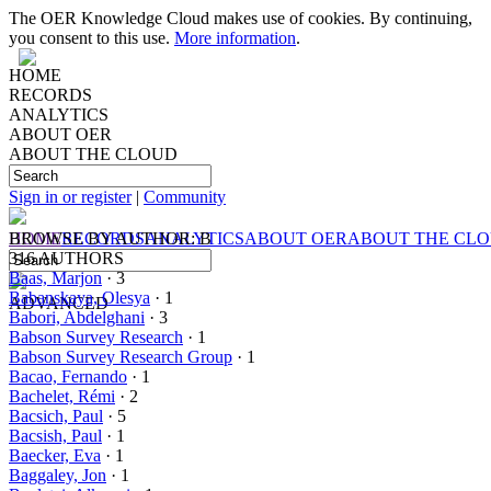
The OER Knowledge Cloud makes use of cookies. By continuing,
you consent to this use.
More information
.
HOME
RECORDS
ANALYTICS
ABOUT OER
ABOUT THE CLOUD
Sign in or register
|
Community
HOME
BROWSE BY
RECORDS
AUTHOR: B
ANALYTICS
ABOUT OER
ABOUT THE CL
316 AUTHORS
Baas, Marjon
· 3
Babanskaya, Olesya
· 1
ADVANCED
Babori, Abdelghani
· 3
Babson Survey Research
· 1
Babson Survey Research Group
· 1
Bacao, Fernando
· 1
Bachelet, Rémi
· 2
Bacsich, Paul
· 5
Bacsish, Paul
· 1
Baecker, Eva
· 1
Baggaley, Jon
· 1