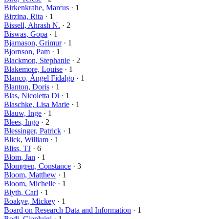
Birkenkrahe, Marcus
· 1
Birzina, Rita
· 1
Bissell, Ahrash N.
· 2
Biswas, Gopa
· 1
Bjarnason, Grimur
· 1
Bjornson, Pam
· 1
Blackmon, Stephanie
· 2
Blakemore, Louise
· 1
Blanco, Ángel Fidalgo
· 1
Blanton, Doris
· 1
Blas, Nicoletta Di
· 1
Blaschke, Lisa Marie
· 1
Blauw, Inge
· 1
Blees, Ingo
· 2
Blessinger, Patrick
· 1
Blick, William
· 1
Bliss, TJ
· 6
Blom, Jan
· 1
Blomgren, Constance
· 3
Bloom, Matthew
· 1
Bloom, Michelle
· 1
Blyth, Carl
· 1
Boakye, Mickey
· 1
Board on Research Data and Information
· 1
Bodi, Gianluigi
· 1