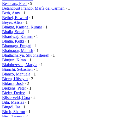
Beshears, Fred
· 5
Betancourt Franco, María del Carmen
· 1
Beth, Amy
· 1
Bethel, Edward
· 1
Beyer, Alisa
· 1
Bhagat, Kaushal Kumar
· 1
Bhalla, Sonal
· 1
Bhardwaj, Karuna
· 1
Bhatia, Ketki
· 1
Bhatnaga, Pragati
· 1
Bhatnagar, Manish
· 1
Bhattacharya, Shubhasheesh
· 1
Bhujun, Kiran
· 1
Bialobrzeska, Maryla
· 1
Bianchi, Sébastien
· 1
Bianco, Manuela
· 1
Bicen, Hüseyin
· 2
Bidarra, José
· 2
Biekens, Peter
· 1
Bieler, Detlev
· 1
Bijsterveld, Cora
· 2
Bila, Messias
· 1
Bingöl, Isa
· 1
Birch, Sharon
· 1
Bird, Terese
· 2