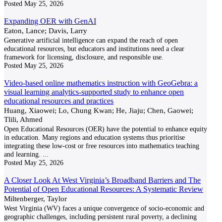
Posted
May 25, 2026
Expanding OER with GenAI
Eaton, Lance; Davis, Larry
Generative artificial intelligence can expand the reach of open
educational resources, but educators and institutions need a clear
framework for licensing, disclosure, and responsible use.
Posted
May 25, 2026
Video-based online mathematics instruction with GeoGebra: a
visual learning analytics-supported study to enhance open
educational resources and practices
Huang, Xiaowei; Lo, Chung Kwan; He, Jiaju; Chen, Gaowei;
Tlili, Ahmed
Open Educational Resources (OER) have the potential to enhance equity
in education. Many regions and education systems thus prioritise
integrating these low-cost or free resources into mathematics teaching
and learning.
...
Posted
May 25, 2026
A Closer Look At West Virginia’s Broadband Barriers and The
Potential of Open Educational Resources: A Systematic Review
Miltenberger, Taylor
West Virginia (WV) faces a unique convergence of socio-economic and
geographic challenges, including persistent rural poverty, a declining