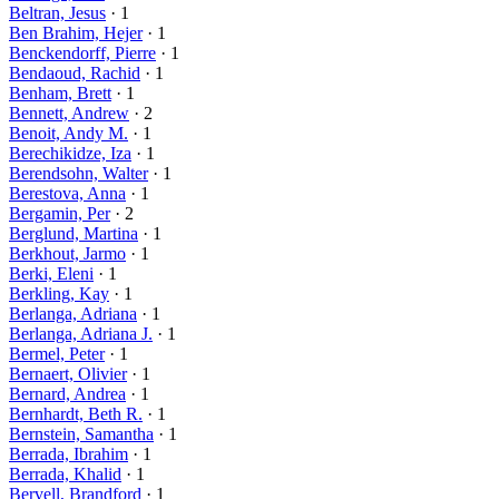
Beltran, Jesus
· 1
Ben Brahim, Hejer
· 1
Benckendorff, Pierre
· 1
Bendaoud, Rachid
· 1
Benham, Brett
· 1
Bennett, Andrew
· 2
Benoit, Andy M.
· 1
Berechikidze, Iza
· 1
Berendsohn, Walter
· 1
Berestova, Anna
· 1
Bergamin, Per
· 2
Berglund, Martina
· 1
Berkhout, Jarmo
· 1
Berki, Eleni
· 1
Berkling, Kay
· 1
Berlanga, Adriana
· 1
Berlanga, Adriana J.
· 1
Bermel, Peter
· 1
Bernaert, Olivier
· 1
Bernard, Andrea
· 1
Bernhardt, Beth R.
· 1
Bernstein, Samantha
· 1
Berrada, Ibrahim
· 1
Berrada, Khalid
· 1
Bervell, Brandford
· 1