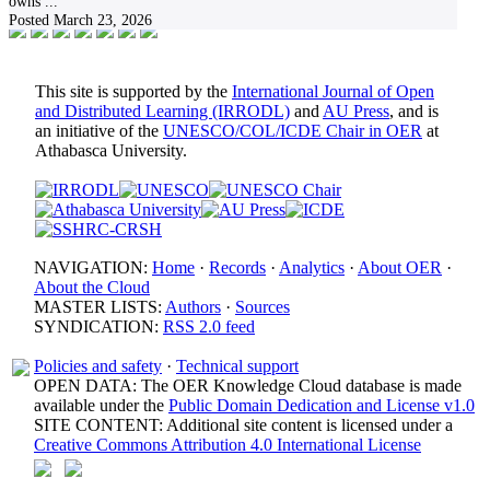
owns
...
Posted
March 23, 2026
This site is supported by the
International Journal of Open
and Distributed Learning (IRRODL)
and
AU Press
, and is
an initiative of the
UNESCO/COL/ICDE Chair in OER
at
Athabasca University.
NAVIGATION:
Home
·
Records
·
Analytics
·
About OER
·
About the Cloud
MASTER LISTS:
Authors
·
Sources
SYNDICATION:
RSS 2.0 feed
Policies and safety
·
Technical support
OPEN DATA: The OER Knowledge Cloud database is made
available under the
Public Domain Dedication and License v1.0
SITE CONTENT: Additional site content is licensed under a
Creative Commons Attribution 4.0 International License