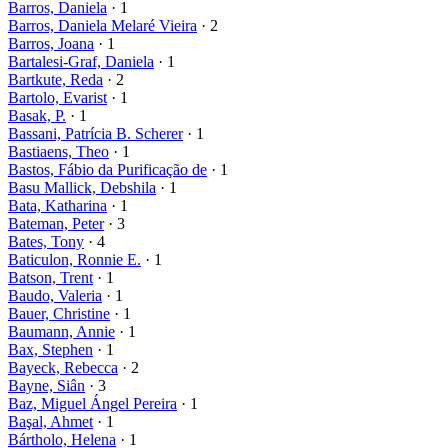
Barros, Daniela
· 1
Barros, Daniela Melaré Vieira
· 2
Barros, Joana
· 1
Bartalesi-Graf, Daniela
· 1
Bartkute, Reda
· 2
Bartolo, Evarist
· 1
Basak, P.
· 1
Bassani, Patrícia B. Scherer
· 1
Bastiaens, Theo
· 1
Bastos, Fábio da Purificação de
· 1
Basu Mallick, Debshila
· 1
Bata, Katharina
· 1
Bateman, Peter
· 3
Bates, Tony
· 4
Baticulon, Ronnie E.
· 1
Batson, Trent
· 1
Baudo, Valeria
· 1
Bauer, Christine
· 1
Baumann, Annie
· 1
Bax, Stephen
· 1
Bayeck, Rebecca
· 2
Bayne, Siân
· 3
Baz, Miguel Ángel Pereira
· 1
Başal, Ahmet
· 1
Bártholo, Helena
· 1