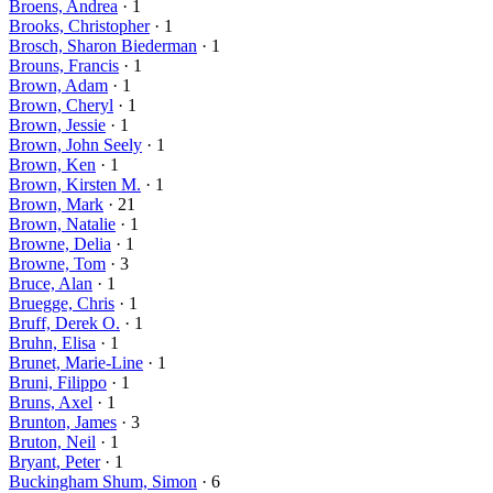
Broens, Andrea
· 1
Brooks, Christopher
· 1
Brosch, Sharon Biederman
· 1
Brouns, Francis
· 1
Brown, Adam
· 1
Brown, Cheryl
· 1
Brown, Jessie
· 1
Brown, John Seely
· 1
Brown, Ken
· 1
Brown, Kirsten M.
· 1
Brown, Mark
· 21
Brown, Natalie
· 1
Browne, Delia
· 1
Browne, Tom
· 3
Bruce, Alan
· 1
Bruegge, Chris
· 1
Bruff, Derek O.
· 1
Bruhn, Elisa
· 1
Brunet, Marie-Line
· 1
Bruni, Filippo
· 1
Bruns, Axel
· 1
Brunton, James
· 3
Bruton, Neil
· 1
Bryant, Peter
· 1
Buckingham Shum, Simon
· 6