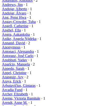
Andreatos, Antonios
· 2
Andrews, Jim
· 1
Andujar, Alberto
· 1
Andujar, Álvaro
· 1
Ang, Peng Hwa
· 1
Angay-Crowder, Tuba
· 1
Angell, Catherine
· 1
Anghel, Ella
· 1
Angra, Aakanksha
· 1
Anike, Angela Njideka
· 1
Annand, David
· 2
Anonymous
· 1
Antonaci, Alessandra
· 1
Antoranz, José Carlo
· 1
Anubhuti, Yadav
· 1
Aparício, Manuela
· 2
Appedu, Sarah
· 1
Appel, Christine
· 1
Aranguiz, Ary
· 2
Araya, Erick
· 1
Arbutavičius, Gintaras
· 1
Arcadia Fund
· 1
Archer, Elizabeth
· 1
Aremu, Victoria Bamitale
· 1
Arendt, Anne M.
· 1