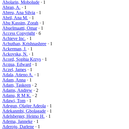
Abolarin, Mobolude
· 1
Abran, A.
· 1
Abreu, Ana Silvia
· 1
Abril, Ana M.
· 1
Abu Kassim, Zorah
· 1
Abuelmaatti, Omar
· 1
Access Copyright
· 6
Achieve Inc.
· 1
Achuthan, Krishnashree
· 1
Ackerman, J.
· 1
Ackovska, N.
· 1
Acord, Sophia Krzys
· 1
Acqua, Edward
· 1
Aczel, James
· 1
Adala, Atieno A.
· 1
Adam, Anna
· 1
Adam, Taskeen
· 2
Adams, Andrew
· 2
Adanu, R M K.
· 2
Adawi, Tom
· 1
Adegun, Olajire Adeola
· 1
Adekanmbi, Gbolagade
· 1
Adelsberger, Heimo H.
· 1
Adema, Janneke
· 1
Aderoju, Darlene
· 1