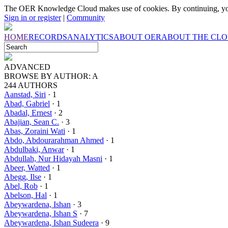
The OER Knowledge Cloud makes use of cookies. By continuing, you
Sign in or register
|
Community
HOME
RECORDS
ANALYTICS
ABOUT OER
ABOUT THE CL
ADVANCED
BROWSE BY
AUTHOR: A
244 AUTHORS
Aanstad, Siri
· 1
Abad, Gabriel
· 1
Abadal, Ernest
· 2
Abajian, Sean C.
· 3
Abas, Zoraini Wati
· 1
Abdo, Abdourarahman Ahmed
· 1
Abdulbaki, Anwar
· 1
Abdullah, Nur Hidayah Masni
· 1
Abeer, Watted
· 1
Abegg, Ilse
· 1
Abel, Rob
· 1
Abelson, Hal
· 1
Abeywardena, Ishan
· 3
Abeywardena, Ishan S
· 7
Abeywardena, Ishan Sudeera
· 9