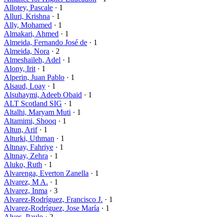
Allotey, Pascale
· 1
Alluri, Krishna
· 1
Ally, Mohamed
· 1
Almakari, Ahmed
· 1
Almeida, Fernando José de
· 1
Almeida, Nora
· 2
Almeshaileh, Adel
· 1
Alony, Irit
· 1
Alperin, Juan Pablo
· 1
Alsaud, Loay
· 1
Alsuhaymi, Adeeb Obaid
· 1
ALT Scotland SIG
· 1
Altalhi, Maryam Muti
· 1
Altamimi, Shooq
· 1
Altun, Arif
· 1
Alturki, Uthman
· 1
Altınay, Fahriye
· 1
Altınay, Zehra
· 1
Aluko, Ruth
· 1
Alvarenga, Everton Zanella
· 1
Alvarez, M A.
· 1
Alvarez, Inma
· 3
Alvarez-Rodríguez, Francisco J.
· 1
Alvarez-Rodríguez, Jose María
· 1
Alves, Paulo
· 2