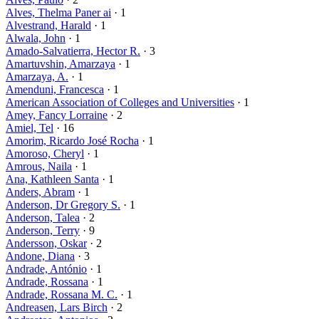
Alves, Thelma Paner ai
· 1
Alvestrand, Harald
· 1
Alwala, John
· 1
Amado-Salvatierra, Hector R.
· 3
Amartuvshin, Amarzaya
· 1
Amarzaya, A.
· 1
Amenduni, Francesca
· 1
American Association of Colleges and Universities
· 1
Amey, Fancy Lorraine
· 2
Amiel, Tel
· 16
Amorim, Ricardo José Rocha
· 1
Amoroso, Cheryl
· 1
Amrous, Naila
· 1
Ana, Kathleen Santa
· 1
Anders, Abram
· 1
Anderson, Dr Gregory S.
· 1
Anderson, Talea
· 2
Anderson, Terry
· 9
Andersson, Oskar
· 2
Andone, Diana
· 3
Andrade, António
· 1
Andrade, Rossana
· 1
Andrade, Rossana M. C.
· 1
Andreasen, Lars Birch
· 2