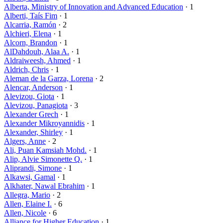
Alberta, Ministry of Innovation and Advanced Education
· 1
Alberti, Taís Fim
· 1
Alcarria, Ramón
· 2
Alchieri, Elena
· 1
Alcorn, Brandon
· 1
AlDahdouh, Alaa A.
· 1
Aldraiweesh, Ahmed
· 1
Aldrich, Chris
· 1
Aleman de la Garza, Lorena
· 2
Alencar, Anderson
· 1
Alevizou, Giota
· 1
Alevizou, Panagiota
· 3
Alexander Grech
· 1
Alexander Mikroyannidis
· 1
Alexander, Shirley
· 1
Algers, Anne
· 2
Ali, Puan Kamsiah Mohd.
· 1
Alip, Alvie Simonette Q.
· 1
Aliprandi, Simone
· 1
Alkawsi, Gamal
· 1
Alkhater, Nawal Ebrahim
· 1
Allegra, Mario
· 2
Allen, Elaine I.
· 6
Allen, Nicole
· 6
Alliance for Higher Education
· 1