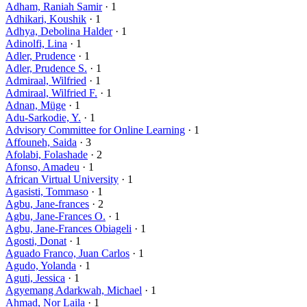
Adham, Raniah Samir
· 1
Adhikari, Koushik
· 1
Adhya, Debolina Halder
· 1
Adinolfi, Lina
· 1
Adler, Prudence
· 1
Adler, Prudence S.
· 1
Admiraal, Wilfried
· 1
Admiraal, Wilfried F.
· 1
Adnan, Müge
· 1
Adu-Sarkodie, Y.
· 1
Advisory Committee for Online Learning
· 1
Affouneh, Saida
· 3
Afolabi, Folashade
· 2
Afonso, Amadeu
· 1
African Virtual University
· 1
Agasisti, Tommaso
· 1
Agbu, Jane-frances
· 2
Agbu, Jane-Frances O.
· 1
Agbu, Jane-Frances Obiageli
· 1
Agosti, Donat
· 1
Aguado Franco, Juan Carlos
· 1
Agudo, Yolanda
· 1
Aguti, Jessica
· 1
Agyemang Adarkwah, Michael
· 1
Ahmad, Nor Laila
· 1