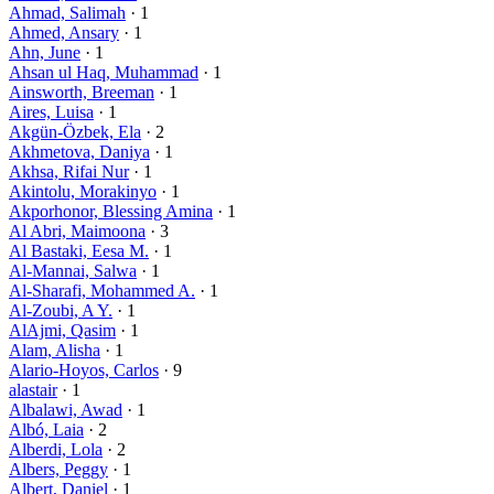
Ahmad, Salimah
· 1
Ahmed, Ansary
· 1
Ahn, June
· 1
Ahsan ul Haq, Muhammad
· 1
Ainsworth, Breeman
· 1
Aires, Luisa
· 1
Akgün-Özbek, Ela
· 2
Akhmetova, Daniya
· 1
Akhsa, Rifai Nur
· 1
Akintolu, Morakinyo
· 1
Akporhonor, Blessing Amina
· 1
Al Abri, Maimoona
· 3
Al Bastaki, Eesa M.
· 1
Al-Mannai, Salwa
· 1
Al-Sharafi, Mohammed A.
· 1
Al-Zoubi, A Y.
· 1
AlAjmi, Qasim
· 1
Alam, Alisha
· 1
Alario-Hoyos, Carlos
· 9
alastair
· 1
Albalawi, Awad
· 1
Albó, Laia
· 2
Alberdi, Lola
· 2
Albers, Peggy
· 1
Albert, Daniel
· 1